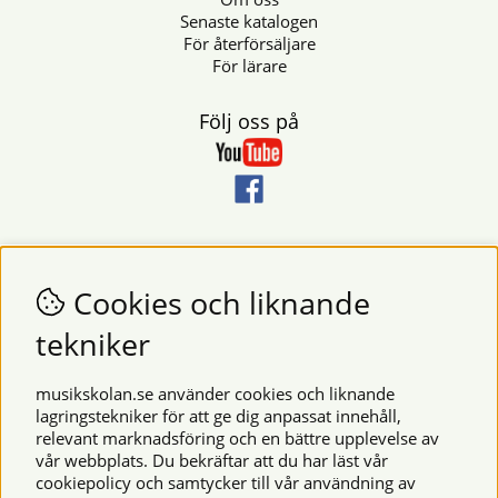
Senaste katalogen
För återförsäljare
För lärare
Följ oss på
Nyhetsbrev
Vill du få nyheter och erbjudanden från oss? Fyll då i din e-
Cookies och liknande
postadress i fältet nedan.
tekniker
SKICKA
musikskolan.se använder cookies och liknande
lagringstekniker för att ge dig anpassat innehåll,
relevant marknadsföring och en bättre upplevelse av
Säkra betalningar
vår webbplats. Du bekräftar att du har läst vår
cookiepolicy och samtycker till vår användning av