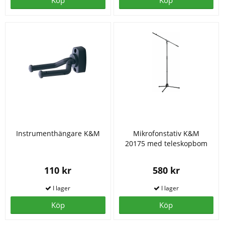
Köp
Köp
Instrumenthängare K&M
Mikrofonstativ K&M
20175 med teleskopbom
110 kr
580 kr
Köp
Köp