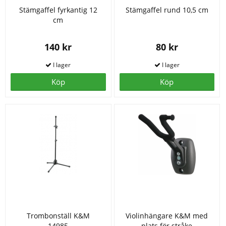
Stämgaffel fyrkantig 12
Stämgaffel rund 10,5 cm
cm
140 kr
80 kr
Köp
Köp
Trombonställ K&M
Violinhängare K&M med
14985
plats för stråke