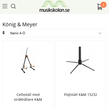
0
König & Meyer
Celloställ med
Flöjtställ K&M 15232
stråkhållare K&M