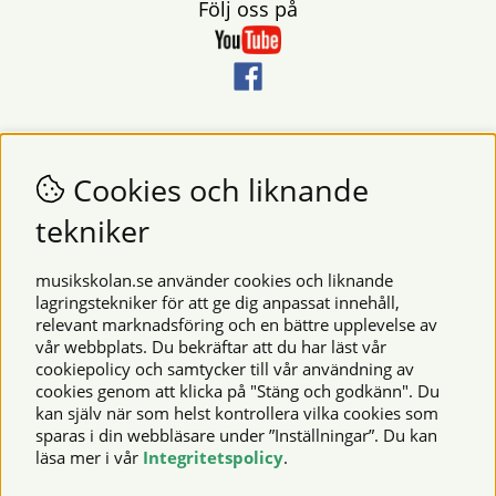
Följ oss på
Nyhetsbrev
Vill du få nyheter och erbjudanden från oss? Fyll då i din e-
Cookies och liknande
postadress i fältet nedan.
tekniker
SKICKA
musikskolan.se använder cookies och liknande
lagringstekniker för att ge dig anpassat innehåll,
relevant marknadsföring och en bättre upplevelse av
Säkra betalningar
vår webbplats. Du bekräftar att du har läst vår
cookiepolicy och samtycker till vår användning av
cookies genom att klicka på "Stäng och godkänn". Du
kan själv när som helst kontrollera vilka cookies som
© 2026 Musikskolan. Vi använder cookies -
läs mer här
.
sparas i din webbläsare under ”Inställningar”. Du kan
läsa mer i vår
Integritetspolicy
.