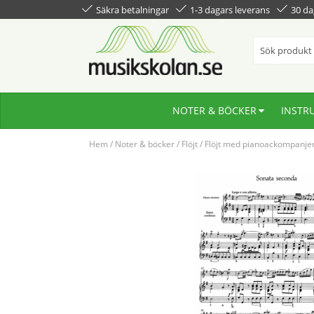
Säkra betalningar
1-3 dagars leverans
30 da
NOTER & BÖCKER
INSTR
Hem
/
Noter & böcker
/
Flöjt
/
Flöjt med pianoackompanj