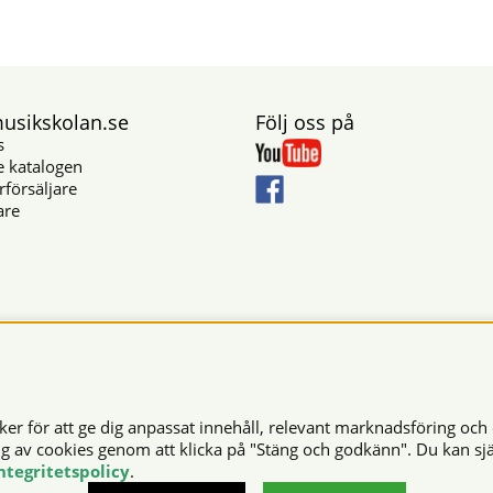
sikskolan.se
Följ oss på
s
e katalogen
rförsäljare
are
Säkra betalningar
r för att ge dig anpassat innehåll, relevant marknadsföring och 
© 2026 Musikskolan. Vi använder cookies -
läs mer här
.
ng av cookies genom att klicka på "Stäng och godkänn". Du kan sjä
ntegritetspolicy
.