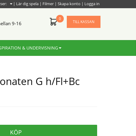
iser:
|
Lär dig spela
|
Filmer
|
Skapa konto
|
Logga in
0
TILL KASSAN
ellan 9-16
SPIRATION & UNDERVISNING
Sonaten G h/Fl+Bc
KÖP