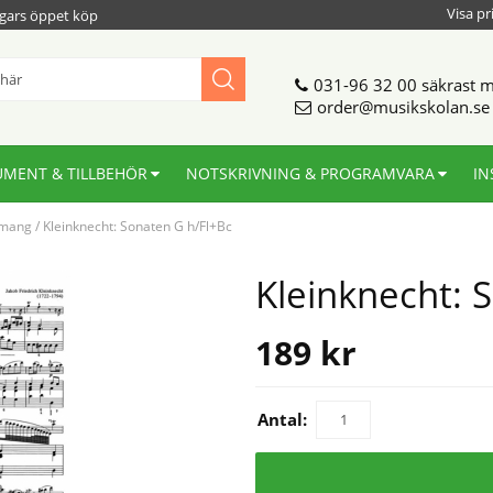
Visa pr
gars öppet köp
031-96 32 00
säkrast m
order@musikskolan.se
UMENT & TILLBEHÖR
NOTSKRIVNING & PROGRAMVARA
IN
emang
/
Kleinknecht: Sonaten G h/Fl+Bc
Kleinknecht: 
189
kr
Antal: