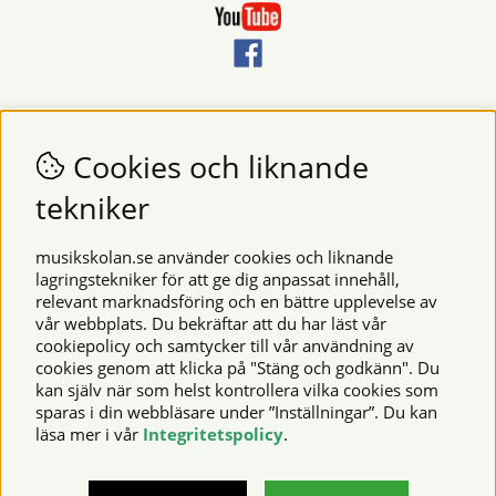
Nyhetsbrev
Vill du få nyheter och erbjudanden från oss? Fyll då i din e-
Cookies och liknande
postadress i fältet nedan.
tekniker
SKICKA
musikskolan.se använder cookies och liknande
lagringstekniker för att ge dig anpassat innehåll,
relevant marknadsföring och en bättre upplevelse av
Säkra betalningar
vår webbplats. Du bekräftar att du har läst vår
cookiepolicy och samtycker till vår användning av
cookies genom att klicka på "Stäng och godkänn". Du
kan själv när som helst kontrollera vilka cookies som
© 2026 Musikskolan. Vi använder cookies -
läs mer här
.
sparas i din webbläsare under ”Inställningar”. Du kan
läsa mer i vår
Integritetspolicy
.
musikskolan.se – noter, notböcker, musikinstrument,