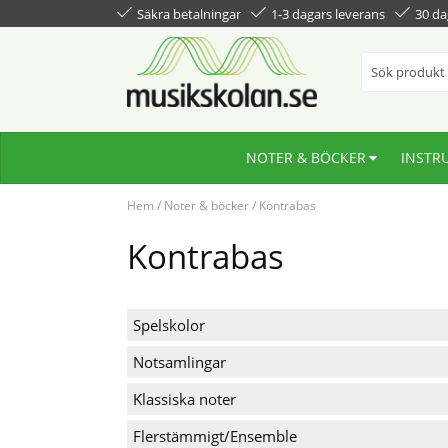
Säkra betalningar
1-3 dagars leverans
30 da
NOTER & BÖCKER
INSTR
Hem
/
Noter & böcker
/
Kontrabas
Kontrabas
Spelskolor
Notsamlingar
Klassiska noter
Flerstämmigt/Ensemble