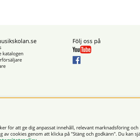
sikskolan.se
Följ oss på
s
e katalogen
rförsäljare
are
Säkra betalningar
r för att ge dig anpassat innehåll, relevant marknadsföring och 
© 2026 Musikskolan. Vi använder cookies -
läs mer här
.
ng av cookies genom att klicka på "Stäng och godkänn". Du kan sjä