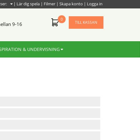
iser:
|
Lär dig spela
|
Filmer
|
Skapa konto
|
Logga in
0
TILL KASSAN
ellan 9-16
SPIRATION & UNDERVISNING