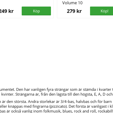
Volume 10
249 kr
279 kr
Köp
Köp!
mentet. Den har vanligen fyra strängar som är stämda i kvarter ti
 kvinter. Strängarna är, från den lägsta till den högsta, E, A, D och
n är den största. Andra storlekar är 3/4-bas, halvbas och för barn
ler knäppas med fingrarna (pizzicato). Det första är vanligast i k
as är också vanlig inom folkmusik, blues, rock and roll, rockabil