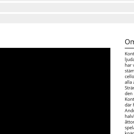
Om
Kont
ljud
har 
stäm
cell
alla
Strä
den 
Kont
där 
Andr
halv
åtto
spel
knäp