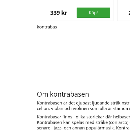
339 kr
Köp!
kontrabas
Om kontrabasen
Kontrabasen är det djupast ljudande stråkinstru
cellon, violan och violinen som alla är stämda i
Kontrabasar finns i olika storlekar där helbase
Kontrabasen kan spelas med stråke (con arco) el
senare i jazz- och annan populärmusik. Kontrab