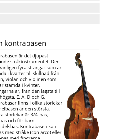
 kontrabasen
rabasen är det djupast
ande stråkinstrumentet. Den
vanligen fyra strängar som är
da i kvarter till skillnad från
on, violan och violinen som
 är stämda i kvinter.
ngarna är, från den lägsta till
högsta, E, A, D och G.
rabasar finns i olika storlekar
helbasen är den största.
a storlekar är 3/4-bas,
bas och för barn
ndelsbas. Kontrabasen kan
as med stråke (con arco) eller
pas med fingrarna