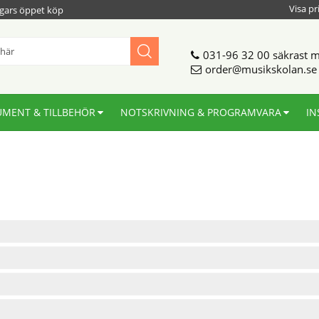
Visa pr
gars öppet köp
031-96 32 00
säkrast m
order@musikskolan.se
UMENT & TILLBEHÖR
NOTSKRIVNING & PROGRAMVARA
IN