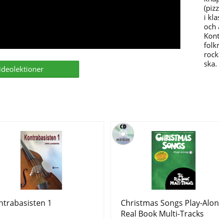
(piz
i kl
och 
Kont
folk
rock
ska.
videolektioner
ntrabasisten 1
Christmas Songs Play-Alon
Real Book Multi-Tracks