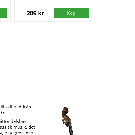
209 kr
Köp
ll skillnad från
 G.
 åttondelsbas.
lassisk musik, det
ly, bluegrass och