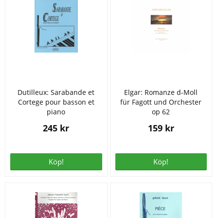
Dutilleux: Sarabande et
Elgar: Romanze d-Moll
Cortege pour basson et
für Fagott und Orchester
piano
op 62
245 kr
159 kr
Köp!
Köp!