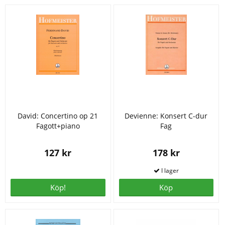
David: Concertino op 21
Devienne: Konsert C-dur
Fagott+piano
Fag
127 kr
178 kr
Köp!
Köp