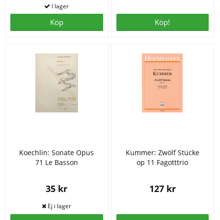
Köp
Köp!
Koechlin: Sonate Opus
Kummer: Zwölf Stücke
71 Le Basson
op 11 Fagotttrio
35 kr
127 kr