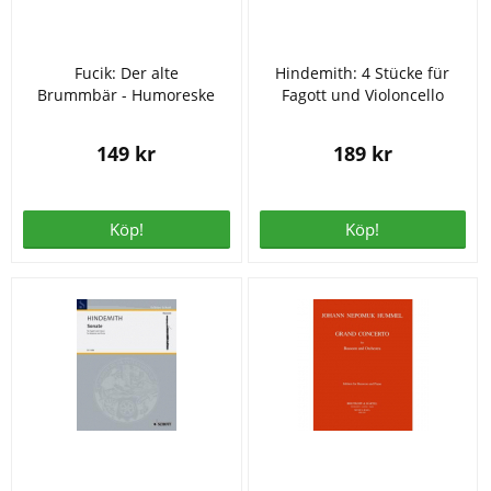
Fucik: Der alte
Hindemith: 4 Stücke für
Brummbär - Humoreske
Fagott und Violoncello
149 kr
189 kr
Köp!
Köp!