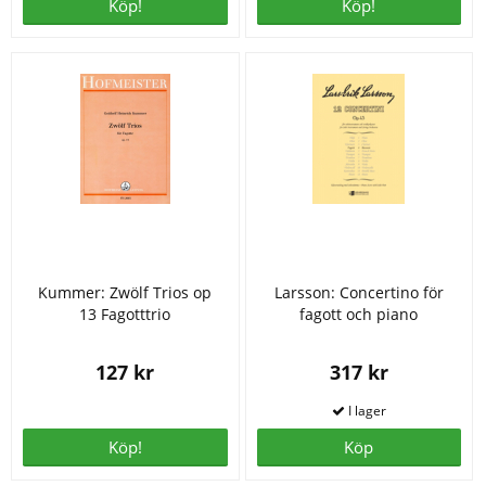
Köp!
Köp!
Kummer: Zwölf Trios op
Larsson: Concertino för
13 Fagotttrio
fagott och piano
127 kr
317 kr
Köp!
Köp