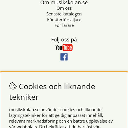
Om musikskolan.se
Om oss
Senaste katalogen
För återförsäljare
För lärare
Följ oss på
Nyhetsbrev
Vill du få nyheter och erbjudanden från oss? Fyll då i din e-
Cookies och liknande
postadress i fältet nedan.
tekniker
SKICKA
musikskolan.se använder cookies och liknande
lagringstekniker för att ge dig anpassat innehåll,
relevant marknadsföring och en bättre upplevelse av
Säkra betalningar
vår webbplats. Du bekräftar att du har läst vår