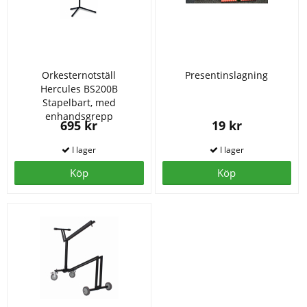
Orkesternotställ
Presentinslagning
Hercules BS200B
Stapelbart, med
enhandsgrepp
695 kr
19 kr
Köp
Köp