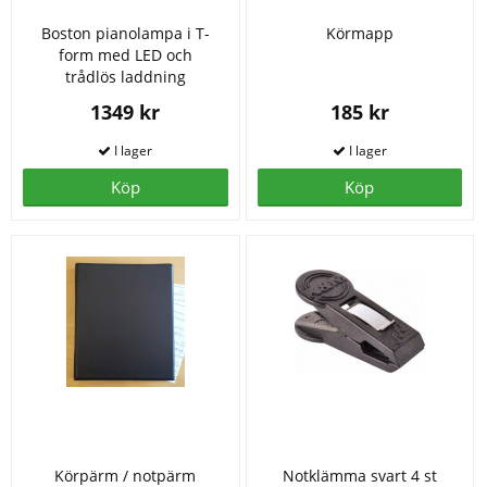
Boston pianolampa i T-
Körmapp
form med LED och
trådlös laddning
1349 kr
185 kr
Köp
Köp
Körpärm / notpärm
Notklämma svart 4 st