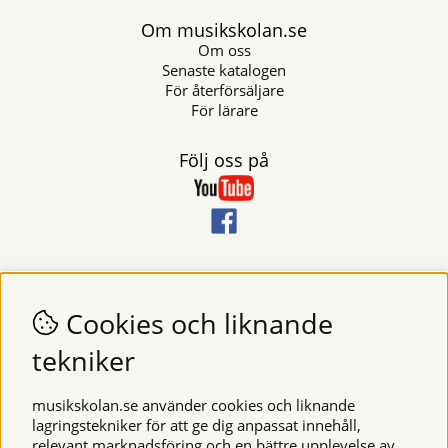
Om musikskolan.se
Om oss
Senaste katalogen
För återförsäljare
För lärare
Följ oss på
Nyhetsbrev
Vill du få nyheter och erbjudanden från oss? Fyll då i din e-
Cookies och liknande
postadress i fältet nedan.
tekniker
SKICKA
musikskolan.se använder cookies och liknande
lagringstekniker för att ge dig anpassat innehåll,
relevant marknadsföring och en bättre upplevelse av