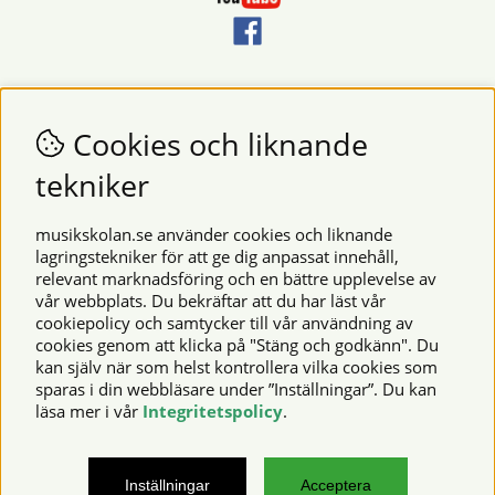
Nyhetsbrev
Vill du få nyheter och erbjudanden från oss? Fyll då i din e-
Cookies och liknande
postadress i fältet nedan.
tekniker
SKICKA
musikskolan.se använder cookies och liknande
lagringstekniker för att ge dig anpassat innehåll,
relevant marknadsföring och en bättre upplevelse av
Säkra betalningar
vår webbplats. Du bekräftar att du har läst vår
cookiepolicy och samtycker till vår användning av
cookies genom att klicka på "Stäng och godkänn". Du
kan själv när som helst kontrollera vilka cookies som
© 2026 Musikskolan. Vi använder cookies -
läs mer här
.
sparas i din webbläsare under ”Inställningar”. Du kan
läsa mer i vår
Integritetspolicy
.
musikskolan.se – noter, notböcker, musikinstrument,
Inställningar
Acceptera
notskrivningsprogram och mycket mer