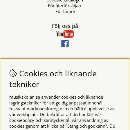
För återförsäljare
För lärare
Följ oss på
Nyhetsbrev
Vill du få nyheter och erbjudanden från oss? Fyll då i din e-
Cookies och liknande
postadress i fältet nedan.
tekniker
SKICKA
musikskolan.se använder cookies och liknande
lagringstekniker för att ge dig anpassat innehåll,
relevant marknadsföring och en bättre upplevelse av
Säkra betalningar
vår webbplats. Du bekräftar att du har läst vår
cookiepolicy och samtycker till vår användning av
cookies genom att klicka på "Stäng och godkänn". Du