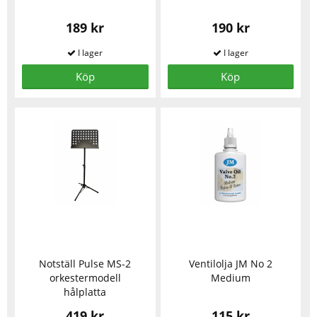
189 kr
190 kr
Köp
Köp
Notställ Pulse MS-2
Ventilolja JM No 2
orkestermodell
Medium
hålplatta
419 kr
115 kr