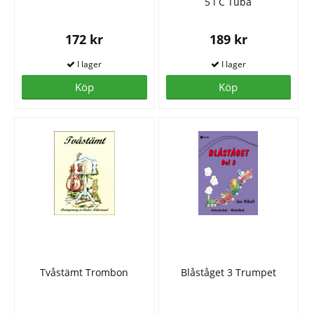
5 i C Tuba
172 kr
189 kr
Köp
Köp
Tvåstämt Trombon
Blåståget 3 Trumpet