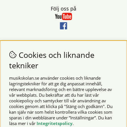
Följ oss på
Nyhetsbrev
Vill du få nyheter och erbjudanden från oss? Fyll då i din e-
Cookies och liknande
postadress i fältet nedan.
tekniker
SKICKA
musikskolan.se använder cookies och liknande
lagringstekniker för att ge dig anpassat innehåll,
relevant marknadsföring och en bättre upplevelse av
Säkra betalningar
vår webbplats. Du bekräftar att du har läst vår
cookiepolicy och samtycker till vår användning av
cookies genom att klicka på "Stäng och godkänn". Du
kan själv när som helst kontrollera vilka cookies som
© 2026 Musikskolan. Vi använder cookies -
läs mer här
.
sparas i din webbläsare under ”Inställningar”. Du kan
läsa mer i vår
Integritetspolicy
.