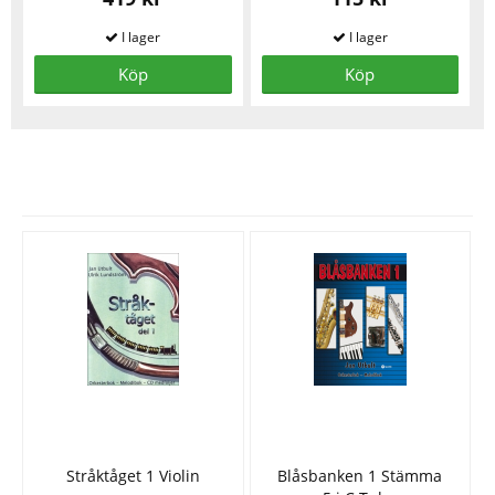
Köp
Köp
Se fler varor
Stråktåget 1 Violin
Blåsbanken 1 Stämma