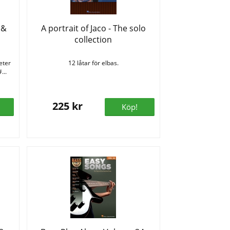
 &
A portrait of Jaco - The solo
collection
eter
12 låtar för elbas.
...
225 kr
Köp!