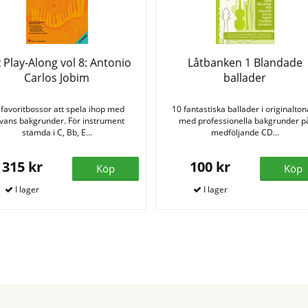
z Play-Along vol 8: Antonio
Låtbanken 1 Blandade
Carlos Jobim
ballader
 favoritbossor att spela ihop med
10 fantastiska ballader i originalton
ivans bakgrunder. För instrument
med professionella bakgrunder p
stämda i C, Bb, E...
medföljande CD...
315 kr
100 kr
Köp
Köp