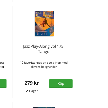
Jazz Play-Along vol 175:
Tango
era
10 favorittangos att spela ihop med
oter
skivans bakgrunder
279 kr
Köp