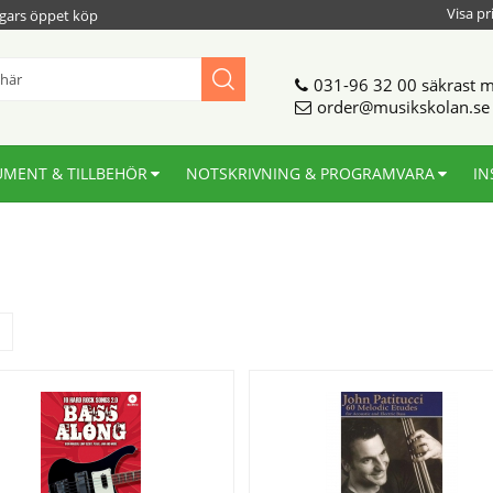
Visa pr
gars öppet köp
031-96 32 00
säkrast m
order@musikskolan.se
UMENT & TILLBEHÖR
NOTSKRIVNING & PROGRAMVARA
IN