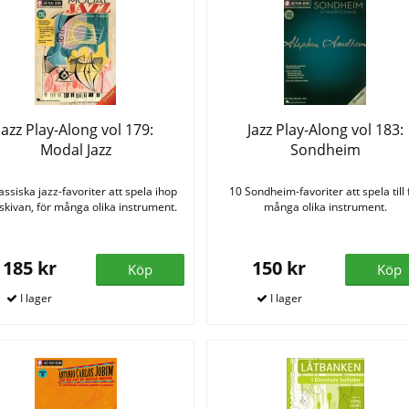
Jazz Play-Along vol 179:
Jazz Play-Along vol 183:
Modal Jazz
Sondheim
assiska jazz-favoriter att spela ihop
10 Sondheim-favoriter att spela till 
kivan, för många olika instrument.
många olika instrument.
185 kr
150 kr
Köp
Köp