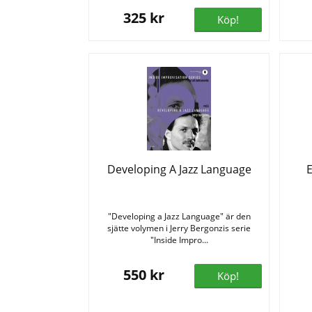
325 kr
Köp!
Developing A Jazz Language
E
"Developing a Jazz Language" är den
sjätte volymen i Jerry Bergonzis serie
"Inside Impro...
550 kr
Köp!