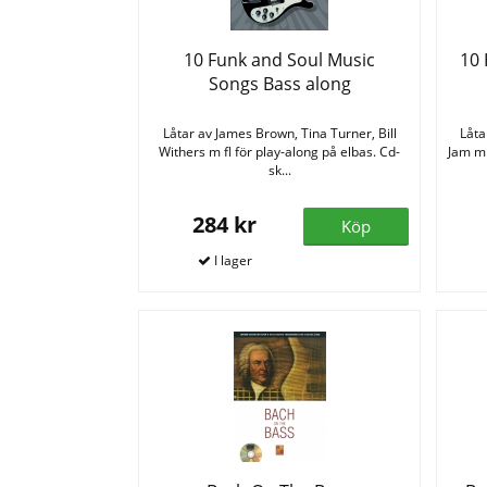
10 Funk and Soul Music
10 
Songs Bass along
Låtar av James Brown, Tina Turner, Bill
Låta
Withers m fl för play-along på elbas. Cd-
Jam m 
sk...
284 kr
Köp