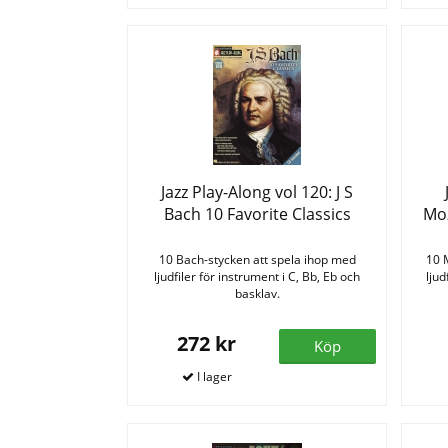
Jazz Play-Along vol 120: J S
Bach 10 Favorite Classics
Moz
10 Bach-stycken att spela ihop med
10 
ljudfiler för instrument i C, Bb, Eb och
ljud
basklav.
272 kr
Köp