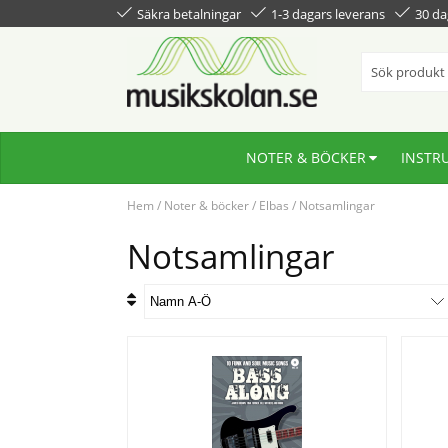
Säkra betalningar
1-3 dagars leverans
30 da
NOTER & BÖCKER
INSTR
Hem
/
Noter & böcker
/
Elbas
/
Notsamlingar
Notsamlingar