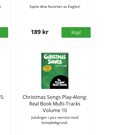
h
Spela dina favoriter av Eagles!
189 kr
Köp!
5:
Christmas Songs Play-Along:
Real Book Multi-Tracks
Volume 10
Julsånger i jazz-version med
kompbakgrund.