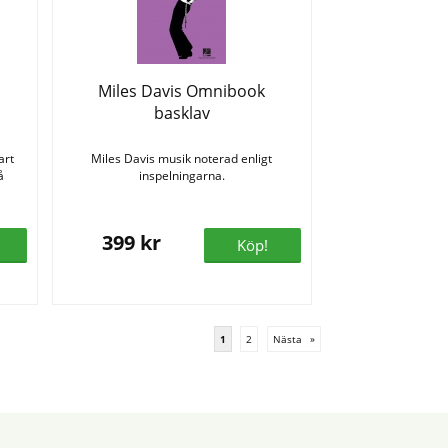
Miles Davis Omnibook
basklav
art
Miles Davis musik noterad enligt
å
inspelningarna.
399 kr
Köp!
1
2
Nästa
»