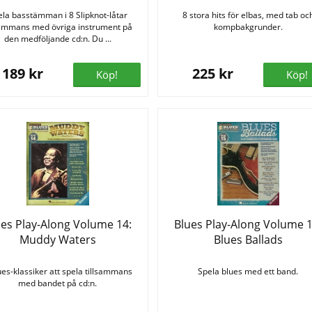
la basstämman i 8 Slipknot-låtar
8 stora hits för elbas, med tab oc
sammans med övriga instrument på
kompbakgrunder.
den medföljande cd:n. Du ...
189 kr
225 kr
Köp!
Köp!
ues Play-Along Volume 14:
Blues Play-Along Volume 1
Muddy Waters
Blues Ballads
ues-klassiker att spela tillsammans
Spela blues med ett band.
med bandet på cd:n.