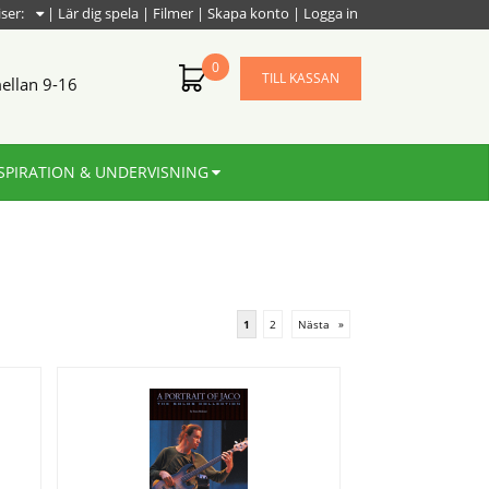
iser:
|
Lär dig spela
|
Filmer
|
Skapa konto
|
Logga in
0
TILL KASSAN
ellan 9-16
SPIRATION & UNDERVISNING
1
2
Nästa
»