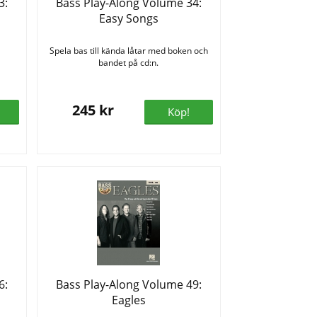
3:
Bass Play-Along Volume 34:
Easy Songs
Spela bas till kända låtar med boken och
bandet på cd:n.
245 kr
Köp!
6:
Bass Play-Along Volume 49:
Eagles