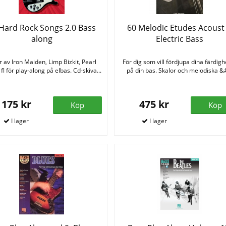
Hard Rock Songs 2.0 Bass
60 Melodic Etudes Acoust
along
Electric Bass
r av Iron Maiden, Limp Bizkit, Pearl
För dig som vill fördjupa dina färdigh
fl för play-along på elbas. Cd-skiva...
på din bas. Skalor och melodiska &#
175 kr
475 kr
Köp
Köp