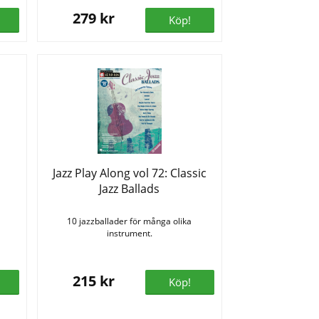
279 kr
Köp!
Jazz Play Along vol 72: Classic
Jazz Ballads
10 jazzballader för många olika
instrument.
215 kr
Köp!