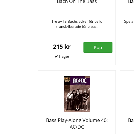
Bach On The Bass
Ba
Tre av J S Bachs sviter för cello
Spela 
transkriberade för elbas.
215 kr
Köp
Bass Play-Along Volume 40:
Ba
AC/DC