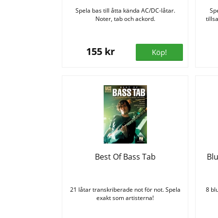
Spela bas till åtta kända AC/DC-låtar.
Spe
Noter, tab och ackord.
till
155 kr
Köp!
Best Of Bass Tab
Bl
21 låtar transkriberade not för not. Spela
8 bl
exakt som artisterna!