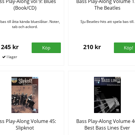
ss Play-Along vol 9: Blues
Bass Play-Along Volume 1
(Book/CD)
The Beatles
bas till åtta kända blueslåtar. Noter,
Sju Beatles-hits att spela bas till.
tab och ackord.
245 kr
210 kr
Köp
Köp!
ss Play-Along Volume 45:
Bass Play-Along Volume 4
Slipknot
Best Bass Lines Ever