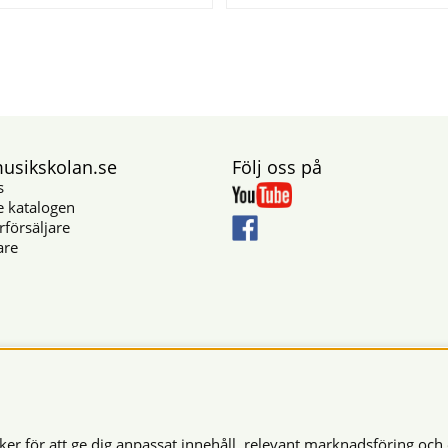
sikskolan.se
Följ oss på
s
e katalogen
rförsäljare
are
Säkra betalningar
r för att ge dig anpassat innehåll, relevant marknadsföring och 