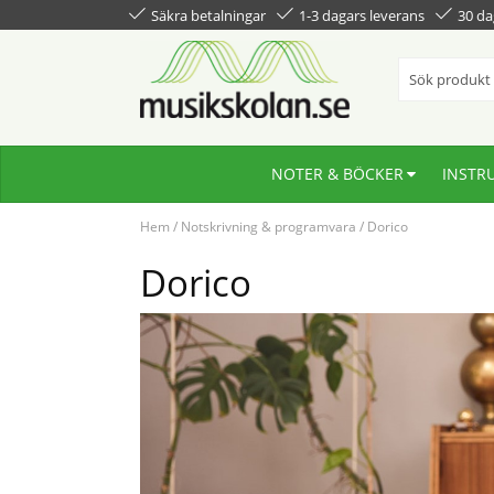
Säkra betalningar
1-3 dagars leverans
30 da
NOTER & BÖCKER
INSTR
Hem
/
Notskrivning & programvara
/
Dorico
Dorico