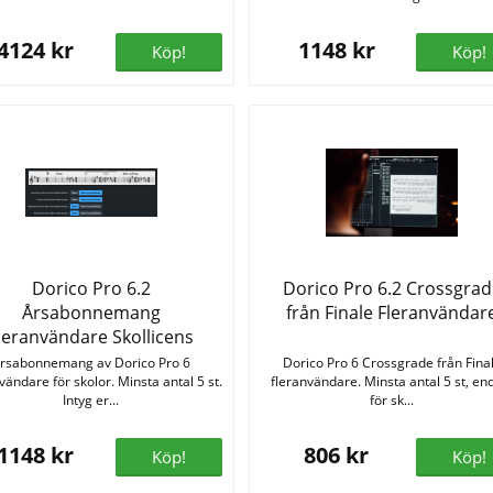
4124 kr
1148 kr
Köp!
Köp!
Dorico Pro 6.2
Dorico Pro 6.2 Crossgrad
Årsabonnemang
från Finale Fleranvändar
leranvändare Skollicens
rsabonnemang av Dorico Pro 6
Dorico Pro 6 Crossgrade från Fina
vändare för skolor. Minsta antal 5 st.
fleranvändare. Minsta antal 5 st, en
Intyg er...
för sk...
1148 kr
806 kr
Köp!
Köp!