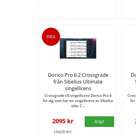
Dorico Pro 6.2 Crossgrade
Do
från Sibelius Ultimate
singellicens
Crossgrade till singellicens Dorico Pro 6
Cross
för dig som har en singellicens av Sibelius
för
eller C...
2095 kr
Köp!
(3428 kr)