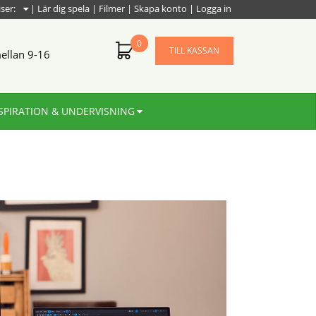
iser:
|
Lär dig spela
|
Filmer
|
Skapa konto
|
Logga in
0
TILL KASSAN
ellan 9-16
SPIRATION & UNDERVISNING