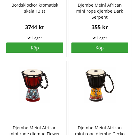
Bordsklockor kromatisk
Djembe Meinl African
skala 13 st
mini rope djembe Dark
Serpent
3744 kr
355 kr
Köp
Köp
Djembe Meinl African
Djembe Meinl African
mini rope djembe Flower
mini rope djembe Gecko