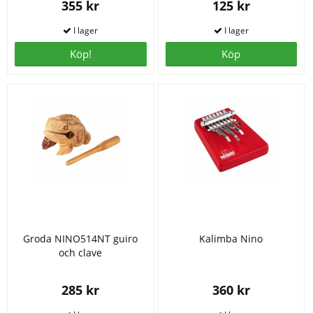
355 kr
125 kr
Köp!
Köp
Groda NINO514NT guiro
Kalimba Nino
och clave
285 kr
360 kr