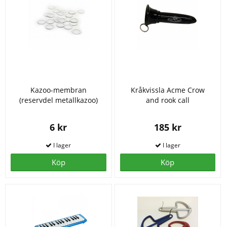
Kazoo-membran
Kråkvissla Acme Crow
(reservdel metallkazoo)
and rook call
6 kr
185 kr
Köp
Köp