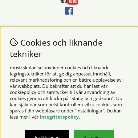
Nyhetsbrev
Vill du få nyheter och erbjudanden från oss? Fyll då i din e-
Cookies och liknande
postadress i fältet nedan.
tekniker
SKICKA
musikskolan.se använder cookies och liknande
lagringstekniker för att ge dig anpassat innehåll,
relevant marknadsföring och en bättre upplevelse av
Säkra betalningar
vår webbplats. Du bekräftar att du har läst vår
cookiepolicy och samtycker till vår användning av
cookies genom att klicka på "Stäng och godkänn". Du
kan själv när som helst kontrollera vilka cookies som
© 2026 Musikskolan. Vi använder cookies -
läs mer här
.
sparas i din webbläsare under ”Inställningar”. Du kan
läsa mer i vår
Integritetspolicy
.
musikskolan.se – noter, notböcker, musikinstrument,
Inställningar
Acceptera