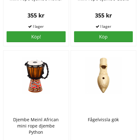
355 kr
355 kr
Köp!
Köp
Djembe Meinl African
Fågelvissla gök
mini rope djembe
Python