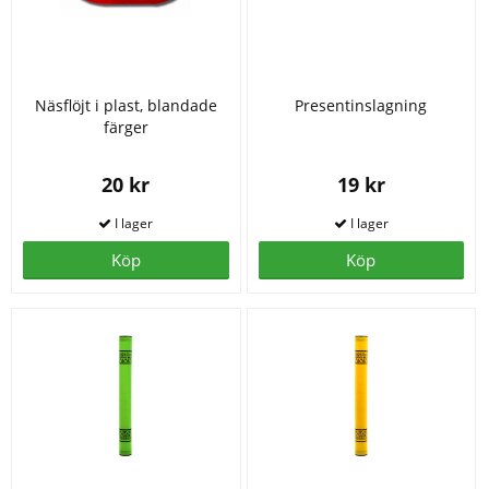
Näsflöjt i plast, blandade
Presentinslagning
färger
20 kr
19 kr
Köp
Köp