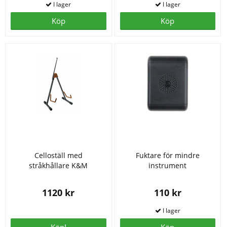
Köp
Köp
Celloställ med
Fuktare för mindre
stråkhållare K&M
instrument
1120 kr
110 kr