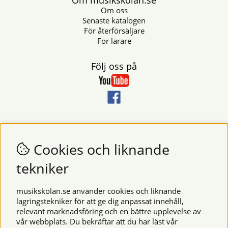
Om musikskolan.se
Om oss
Senaste katalogen
För återförsäljare
För lärare
Följ oss på
Nyhetsbrev
Vill du få nyheter och erbjudanden från oss? Fyll då i din e-
Cookies och liknande
postadress i fältet nedan.
tekniker
SKICKA
musikskolan.se använder cookies och liknande
lagringstekniker för att ge dig anpassat innehåll,
relevant marknadsföring och en bättre upplevelse av
Säkra betalningar
vår webbplats. Du bekräftar att du har läst vår