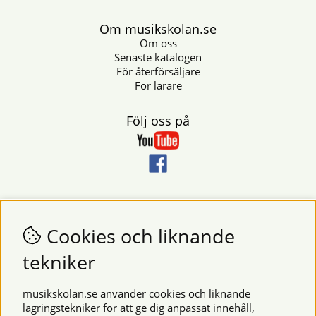
Om musikskolan.se
Om oss
Senaste katalogen
För återförsäljare
För lärare
Följ oss på
Nyhetsbrev
Vill du få nyheter och erbjudanden från oss? Fyll då i din e-
Cookies och liknande
postadress i fältet nedan.
tekniker
SKICKA
musikskolan.se använder cookies och liknande
lagringstekniker för att ge dig anpassat innehåll,