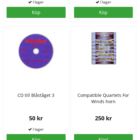
Köp
Köp
CD till Blåståget 3
Compatible Quartets For
Winds horn
50 kr
250 kr
Köp
Köp!