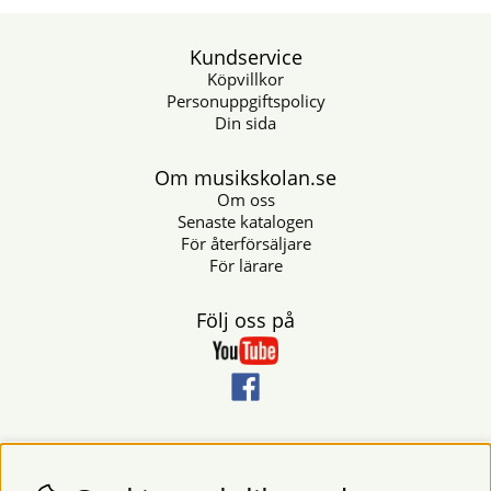
Kundservice
Köpvillkor
Personuppgiftspolicy
Din sida
Om musikskolan.se
Om oss
Senaste katalogen
För återförsäljare
För lärare
Följ oss på
Nyhetsbrev
Vill du få nyheter och erbjudanden från oss? Fyll då i din e-