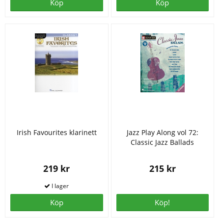
Köp
Köp
Irish Favourites klarinett
Jazz Play Along vol 72:
Classic Jazz Ballads
219 kr
215 kr
Köp
Köp!