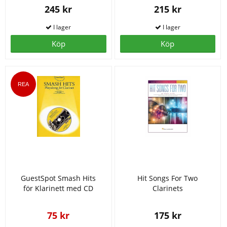
245 kr
215 kr
Köp
Köp
GuestSpot Smash Hits
Hit Songs For Two
för Klarinett med CD
Clarinets
75 kr
175 kr