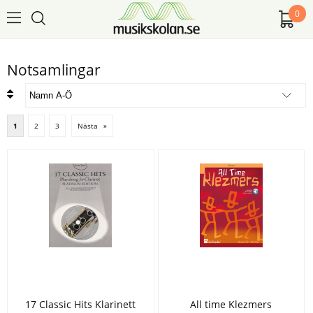
0
Notsamlingar
1
2
3
Nästa
»
17 Classic Hits Klarinett
All time Klezmers