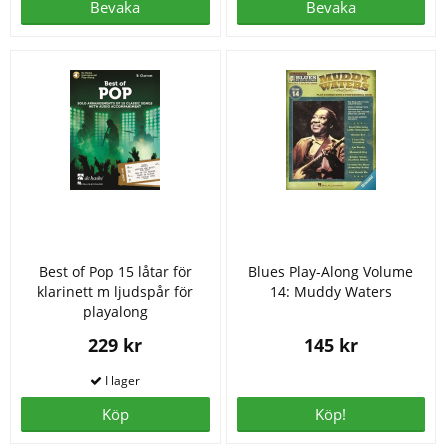
Bevaka
Bevaka
Best of Pop 15 låtar för
Blues Play-Along Volume
klarinett m ljudspår för
14: Muddy Waters
playalong
229 kr
145 kr
Köp
Köp!