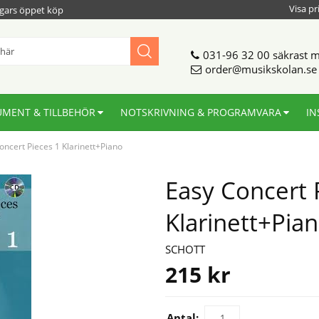
Visa pr
gars öppet köp
031-96 32 00
säkrast m
order@musikskolan.se
UMENT & TILLBEHÖR
NOTSKRIVNING & PROGRAMVARA
IN
oncert Pieces 1 Klarinett+Piano
Easy Concert 
Klarinett+Pia
SCHOTT
215
kr
Antal: