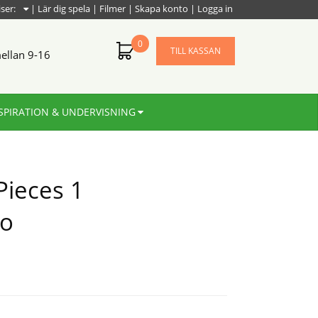
iser:
|
Lär dig spela
|
Filmer
|
Skapa konto
|
Logga in
0
TILL KASSAN
ellan 9-16
SPIRATION & UNDERVISNING
Pieces 1
no