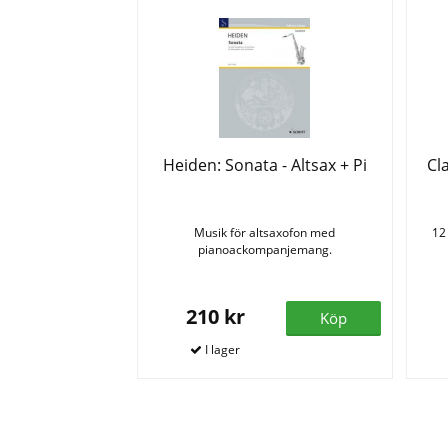
Heiden: Sonata - Altsax + Pi
Cl
Musik för altsaxofon med
12
pianoackompanjemang.
210 kr
Köp