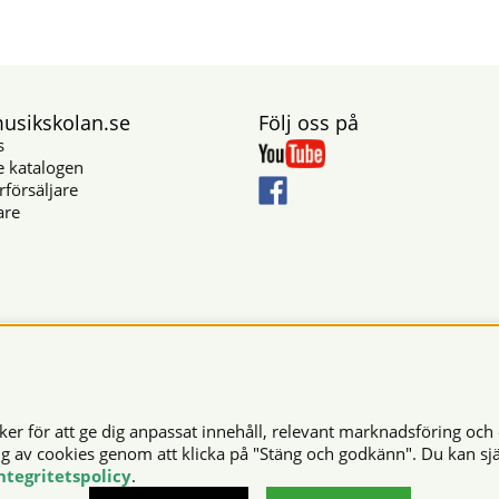
sikskolan.se
Följ oss på
s
e katalogen
rförsäljare
are
Säkra betalningar
r för att ge dig anpassat innehåll, relevant marknadsföring och 
© 2026 Musikskolan. Vi använder cookies -
läs mer här
.
ng av cookies genom att klicka på "Stäng och godkänn". Du kan sjä
ntegritetspolicy
.