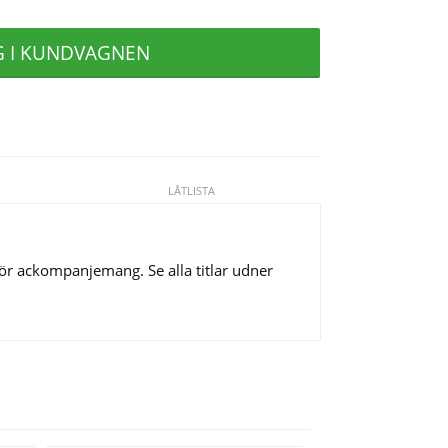
G I KUNDVAGNEN
LÅTLISTA
 för ackompanjemang. Se alla titlar udner