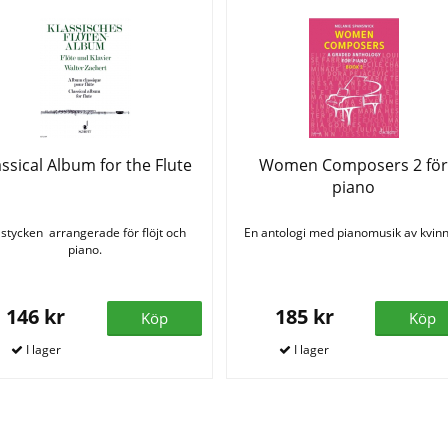
assical Album for the Flute
Women Composers 2 fö
piano
 stycken arrangerade för flöjt och
En antologi med pianomusik av kvinn
piano.
146 kr
185 kr
Köp
Köp