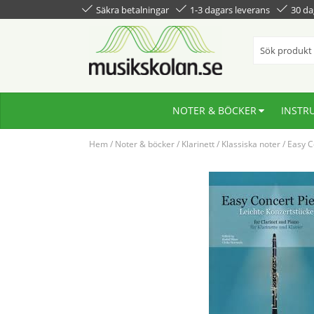
Säkra betalningar
1-3 dagars leverans
30 da
NOTER & BÖCKER
INSTR
Hem
/
Noter & böcker
/
Klarinett
/
Klassiska noter
/
Easy C