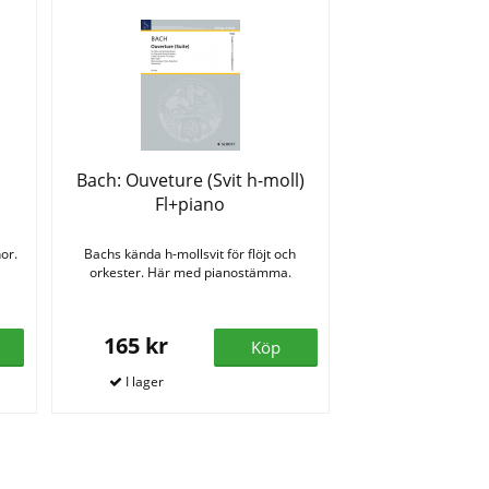
r
Bach: Ouveture (Svit h-moll)
Fl+piano
or.
Bachs kända h-mollsvit för flöjt och
orkester. Här med pianostämma.
165 kr
Köp