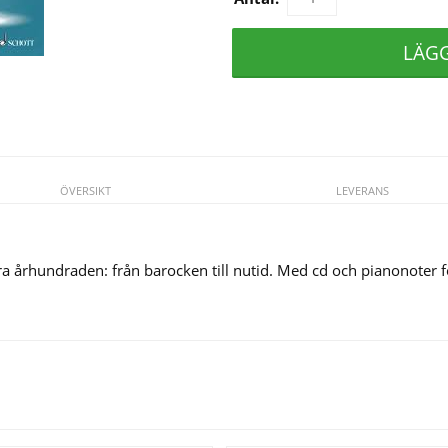
LÄG
ÖVERSIKT
LEVERANS
lera århundraden: från barocken till nutid. Med cd och pianonoter
Se fler varor