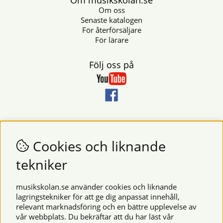
Om musikskolan.se
Om oss
Senaste katalogen
För återförsäljare
För lärare
Följ oss på
Nyhetsbrev
Vill du få nyheter och erbjudanden från oss? Fyll då i din e-
Cookies och liknande
postadress i fältet nedan.
tekniker
SKICKA
musikskolan.se använder cookies och liknande
lagringstekniker för att ge dig anpassat innehåll,
relevant marknadsföring och en bättre upplevelse av
Säkra betalningar
vår webbplats. Du bekräftar att du har läst vår