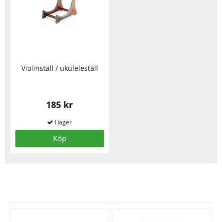
Violinställ / ukuleleställ
185 kr
Köp
Se fler varor