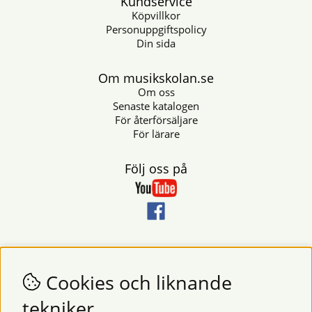
Kundservice
Köpvillkor
Personuppgiftspolicy
Din sida
Om musikskolan.se
Om oss
Senaste katalogen
För återförsäljare
För lärare
Följ oss på
Nyhetsbrev
Vill du få nyheter och erbjudanden från oss? Fyll då i din e-
Cookies och liknande
postadress i fältet nedan.
tekniker