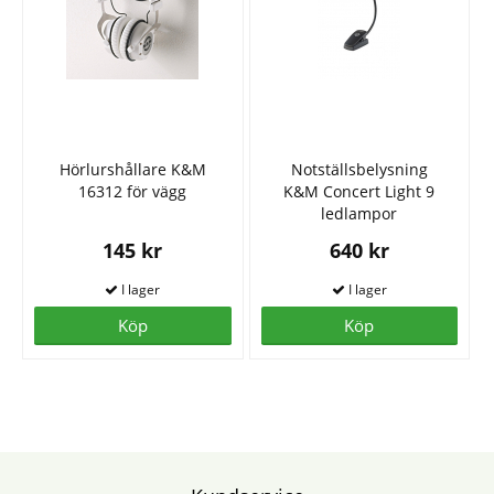
Hörlurshållare K&M
Notställsbelysning
16312 för vägg
K&M Concert Light 9
ledlampor
145 kr
640 kr
Köp
Köp