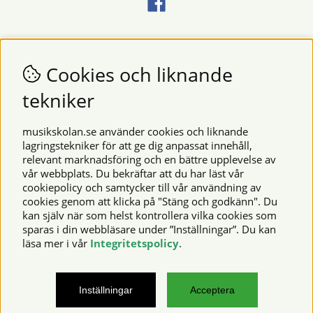
Nyhetsbrev
Vill du få nyheter och erbjudanden från oss? Fyll då i din e-
Cookies och liknande
postadress i fältet nedan.
tekniker
SKICKA
musikskolan.se använder cookies och liknande
lagringstekniker för att ge dig anpassat innehåll,
relevant marknadsföring och en bättre upplevelse av
Säkra betalningar
vår webbplats. Du bekräftar att du har läst vår
cookiepolicy och samtycker till vår användning av
cookies genom att klicka på "Stäng och godkänn". Du
kan själv när som helst kontrollera vilka cookies som
© 2026 Musikskolan. Vi använder cookies -
läs mer här
.
sparas i din webbläsare under ”Inställningar”. Du kan
läsa mer i vår
Integritetspolicy
.
musikskolan.se – noter, notböcker, musikinstrument,
Inställningar
Acceptera
notskrivningsprogram och mycket mer