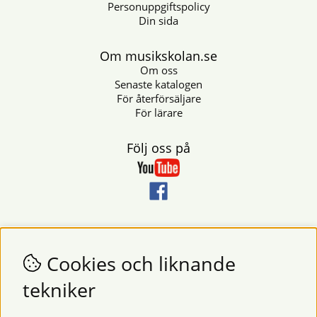
Personuppgiftspolicy
Din sida
Om musikskolan.se
Om oss
Senaste katalogen
För återförsäljare
För lärare
Följ oss på
Nyhetsbrev
Vill du få nyheter och erbjudanden från oss? Fyll då i din e-
Cookies och liknande
postadress i fältet nedan.
tekniker
SKICKA