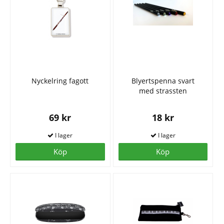
Nyckelring fagott
Blyertspenna svart
med strassten
69 kr
18 kr
Köp
Köp