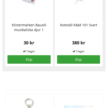
Klistermärken Bauxili
Notställ K&M 101 Svart
musikaliska djur 1
30 kr
380 kr
Köp
Köp
Se fler varor