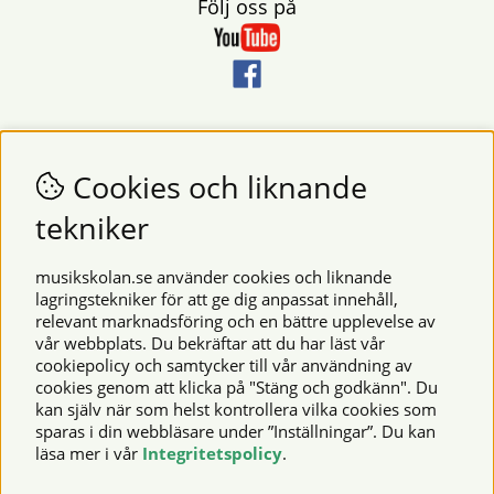
Följ oss på
Nyhetsbrev
Vill du få nyheter och erbjudanden från oss? Fyll då i din e-
Cookies och liknande
postadress i fältet nedan.
tekniker
SKICKA
musikskolan.se använder cookies och liknande
lagringstekniker för att ge dig anpassat innehåll,
relevant marknadsföring och en bättre upplevelse av
Säkra betalningar
vår webbplats. Du bekräftar att du har läst vår
cookiepolicy och samtycker till vår användning av
cookies genom att klicka på "Stäng och godkänn". Du
kan själv när som helst kontrollera vilka cookies som
© 2026 Musikskolan. Vi använder cookies -
läs mer här
.
sparas i din webbläsare under ”Inställningar”. Du kan
läsa mer i vår
Integritetspolicy
.