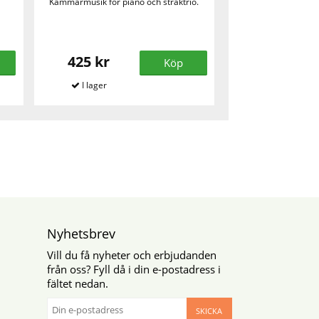
Kammarmusik för piano och stråktrio.
425 kr
Köp
Nyhetsbrev
Vill du få nyheter och erbjudanden
från oss? Fyll då i din e-postadress i
fältet nedan.
SKICKA