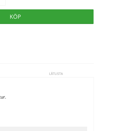
KÖP
LÅTLISTA
tur.