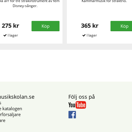
bla arr för tre stråkinstrument av fem
Kammarmusik för stråktrio.
Disney-sånger.
275 kr
365 kr
Köp
Köp
sikskolan.se
Följ oss på
s
e katalogen
rförsäljare
are