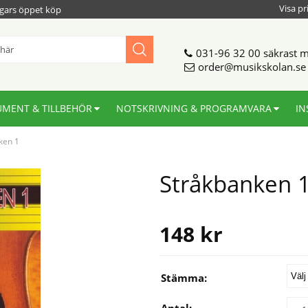
Visa pr
gars öppet köp
031-96 32 00
säkrast m
order@musikskolan.se
UMENT & TILLBEHÖR
NOTSKRIVNING & PROGRAMVARA
IN
ken 1
Stråkbanken 
148
kr
Stämma:
Antal: