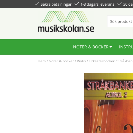
Säkra betalningar
1-3 dagars leverans
30 da
NOTER & BÖCKER
INSTR
Hem
/
Noter & böcker
/
Violin
/
Orkesterböcker
/
Stråkban