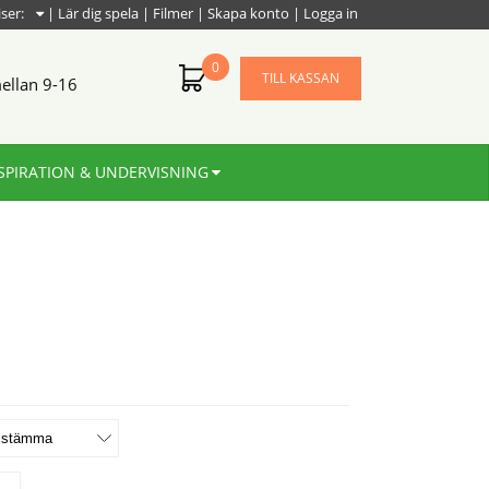
iser:
|
Lär dig spela
|
Filmer
|
Skapa konto
|
Logga in
0
TILL KASSAN
ellan 9-16
SPIRATION & UNDERVISNING
1