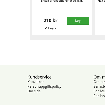
Enkelt arrangemang för stråkar.
Flexi
210 kr
Köp
Kundservice
Om mu
Köpvillkor
Om os
Personuppgiftspolicy
Senast
Din sida
För åte
För lär