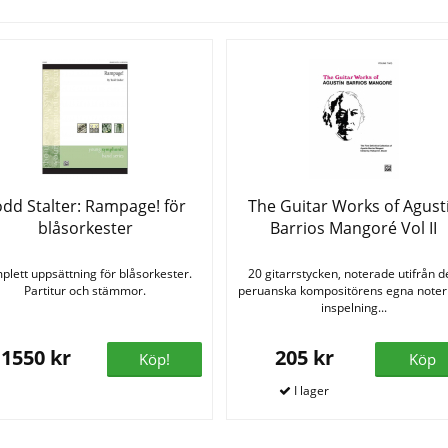
dd Stalter: Rampage! för
The Guitar Works of Agust
blåsorkester
Barrios Mangoré Vol II
plett uppsättning för blåsorkester.
20 gitarrstycken, noterade utifrån 
Partitur och stämmor.
peruanska kompositörens egna noter
inspelning...
1550 kr
205 kr
Köp!
Köp