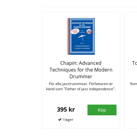
Chapin: Advanced
To
Techniques for the Modern
Drummer
För alla jazztrummisar. Författaren är
Kom
känd som "Father of jazz independence".
395 kr
Köp