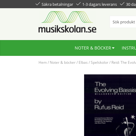
Säkra betalningar
1-3 dagars leverans
30 da
NOTER & BÖCKER
INSTR
Hem
/
Noter & böcker
/
Elbas
/
Spelskolor
/
Reid: The Evol