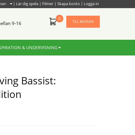
iser:
|
Lär dig spela
|
Filmer
|
Skapa konto
|
Logga in
0
TILL KASSAN
ellan 9-16
SPIRATION & UNDERVISNING
ving Bassist:
ition