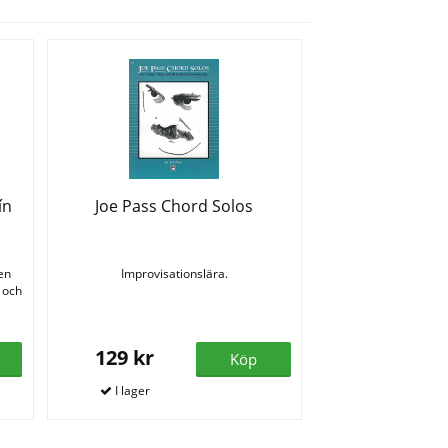
ín
Joe Pass Chord Solos
den
Improvisationslära.
 och
129 kr
Köp