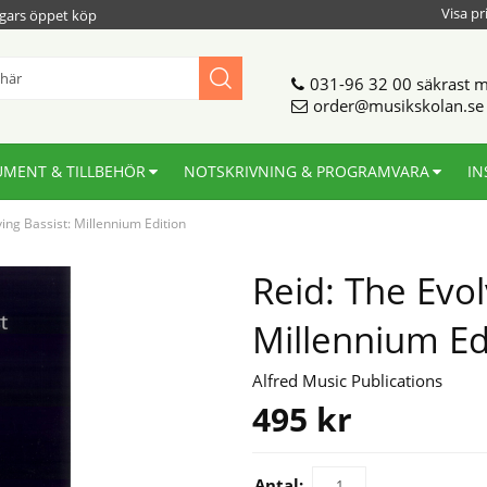
Visa pr
gars öppet köp
031-96 32 00
säkrast m
order@musikskolan.se
UMENT & TILLBEHÖR
NOTSKRIVNING & PROGRAMVARA
IN
ving Bassist: Millennium Edition
Reid: The Evol
Millennium Ed
Alfred Music Publications
495
kr
Antal: