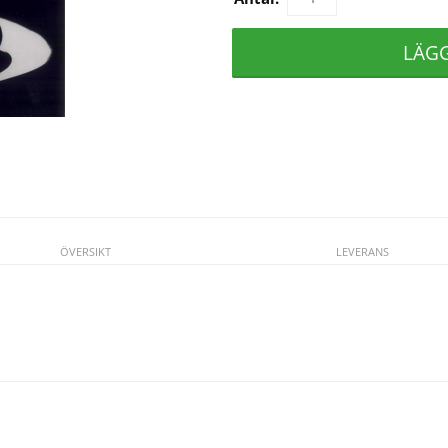
LÄG
ÖVERSIKT
LEVERANS
Se fler varor