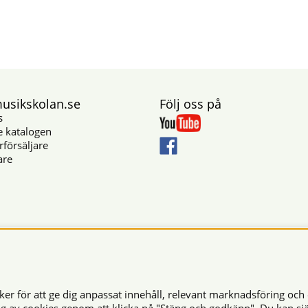
sikskolan.se
Följ oss på
s
e katalogen
rförsäljare
are
Säkra betalningar
r för att ge dig anpassat innehåll, relevant marknadsföring och 
© 2026 Musikskolan. Vi använder cookies -
läs mer här
.