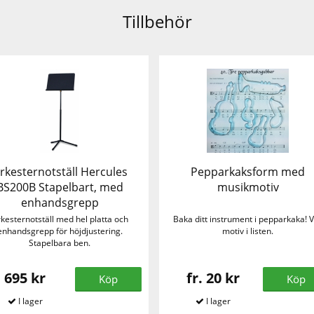
Tillbehör
rkesternotställ Hercules
Pepparkaksform med
BS200B Stapelbart, med
musikmotiv
enhandsgrepp
kesternotställ med hel platta och
Baka ditt instrument i pepparkaka! V
enhandsgrepp för höjdjustering.
motiv i listen.
Stapelbara ben.
695 kr
fr. 20 kr
Köp
Köp