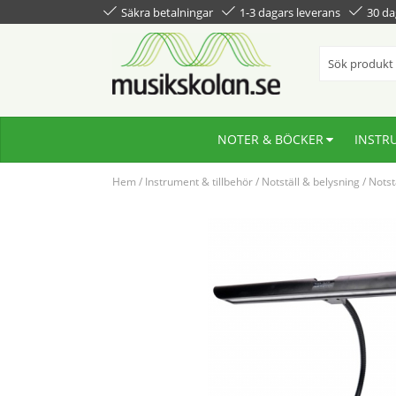
Säkra betalningar
1-3 dagars leverans
30 da
NOTER & BÖCKER
INSTR
Hem
/
Instrument & tillbehör
/
Notställ & belysning
/
Notst