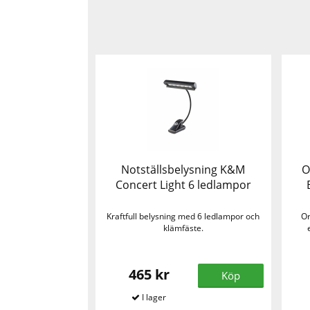
Notställsbelysning K&M
O
Concert Light 6 ledlampor
Kraftfull belysning med 6 ledlampor och
Or
klämfäste.
465 kr
Köp