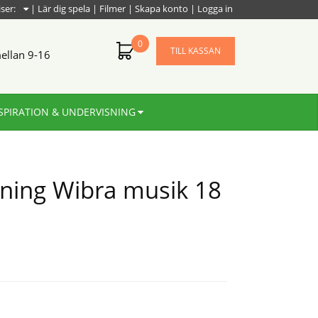
iser:
|
Lär dig spela
|
Filmer
|
Skapa konto
|
Logga in
0
TILL KASSAN
ellan 9-16
SPIRATION & UNDERVISNING
sning Wibra musik 18