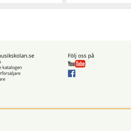
sikskolan.se
Följ oss på
s
e katalogen
rförsäljare
are
Säkra betalningar