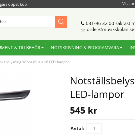
Visa pr
gars öppet köp
031-96 32 00
säkrast m
order@musikskolan.se
UMENT & TILLBEHÖR
NOTSKRIVNING & PROGRAMVARA
IN
ällsbelysning Wibra musik 18 LED-lampor
Notställsbely
LED-lampor
545
kr
Antal: