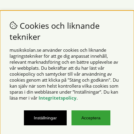
Nyhetsbrev
Vill du få nyheter och erbjudanden från oss? Fyll då i din e-
Cookies och liknande
postadress i fältet nedan.
tekniker
SKICKA
musikskolan.se använder cookies och liknande
lagringstekniker för att ge dig anpassat innehåll,
relevant marknadsföring och en bättre upplevelse av
Säkra betalningar
vår webbplats. Du bekräftar att du har läst vår
cookiepolicy och samtycker till vår användning av
cookies genom att klicka på "Stäng och godkänn". Du
kan själv när som helst kontrollera vilka cookies som
© 2026 Musikskolan. Vi använder cookies -
läs mer här
.
sparas i din webbläsare under ”Inställningar”. Du kan
läsa mer i vår
Integritetspolicy
.
musikskolan.se – noter, notböcker, musikinstrument,
Inställningar
Acceptera
notskrivningsprogram och mycket mer