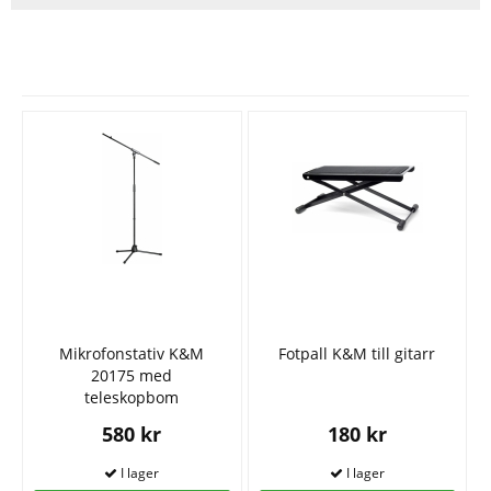
Se fler varor
Mikrofonstativ K&M
Fotpall K&M till gitarr
20175 med
teleskopbom
580 kr
180 kr