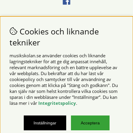
Nyhetsbrev
Vill du få nyheter och erbjudanden från oss? Fyll då i din e-
Cookies och liknande
postadress i fältet nedan.
tekniker
SKICKA
musikskolan.se använder cookies och liknande
lagringstekniker för att ge dig anpassat innehåll,
relevant marknadsföring och en bättre upplevelse av
Säkra betalningar
vår webbplats. Du bekräftar att du har läst vår
cookiepolicy och samtycker till vår användning av
cookies genom att klicka på "Stäng och godkänn". Du
kan själv när som helst kontrollera vilka cookies som
© 2026 Musikskolan. Vi använder cookies -
läs mer här
.
sparas i din webbläsare under ”Inställningar”. Du kan
läsa mer i vår
Integritetspolicy
.
musikskolan.se – noter, notböcker, musikinstrument,
Inställningar
Acceptera
notskrivningsprogram och mycket mer