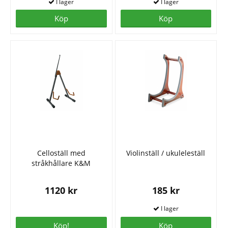
Köp
Köp
Celloställ med
Violinställ / ukuleleställ
stråkhållare K&M
1120 kr
185 kr
Köp!
Köp