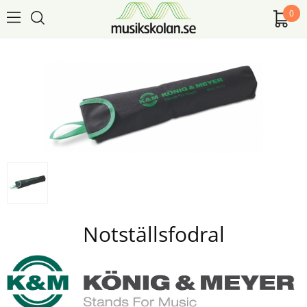
0
Notställsfodral