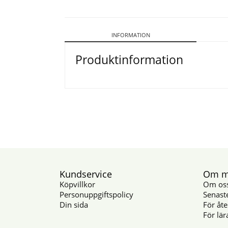
INFORMATION
Produktinformation
Kundservice
Om mu
Köpvillkor
Om os
Personuppgiftspolicy
Senast
Din sida
För åte
För lär