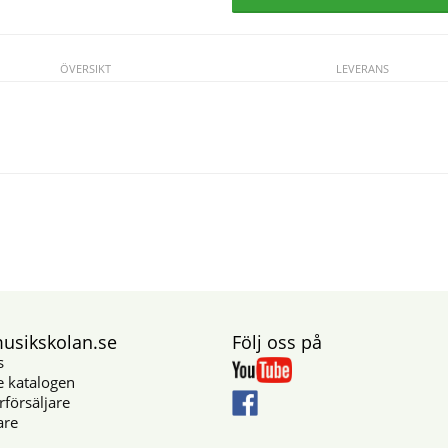
ÖVERSIKT
LEVERANS
sikskolan.se
Följ oss på
s
e katalogen
rförsäljare
are