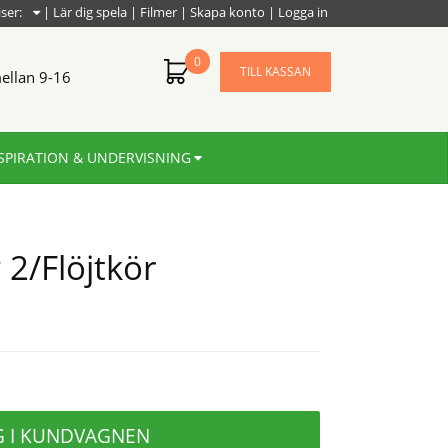
iser:
|
Lär dig spela
|
Filmer
|
Skapa konto
|
Logga in
0
TILL KASSAN
ellan 9-16
SPIRATION & UNDERVISNING
2/Flöjtkör
G I KUNDVAGNEN