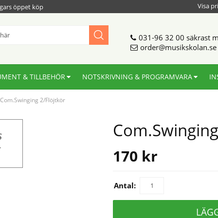
Visa pr
gars öppet köp
031-96 32 00
säkrast m
order@musikskolan.se
UMENT & TILLBEHÖR
NOTSKRIVNING & PROGRAMVARA
IN
Com.Swinging 2/Flöjtkör
Com.Swinging 
170
kr
Antal:
LÄG