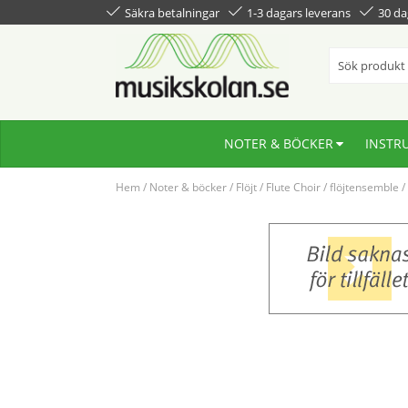
Säkra betalningar
1-3 dagars leverans
30 da
NOTER & BÖCKER
INSTR
Hem
/
Noter & böcker
/
Flöjt
/
Flute Choir / flöjtensemble
/