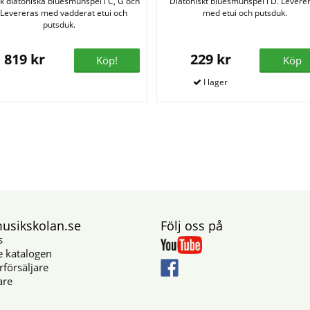
k diatoniska bluesmunspel i C, G och
Diatoniskt bluesmunspel i D. Levere
 Levereras med vadderat etui och
med etui och putsduk.
putsduk.
819 kr
229 kr
Köp!
Köp
sikskolan.se
Följ oss på
s
e katalogen
rförsäljare
are