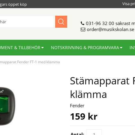
Visa pr
gars öppet köp
031-96 32 00
säkrast m
order@musikskolan.se
UMENT & TILLBEHÖR
NOTSKRIVNING & PROGRAMVARA
IN
ämapparat Fender FT-1 med klämma
Stämapparat 
klämma
Fender
159
kr
Antal: