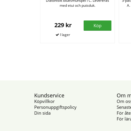
Diatoniskt bluesmunspel i C. Levereras
3-pac
med etui och putsduk.
A.
229 kr
Köp
Kundservice
Om mu
Köpvillkor
Om os
Personuppgiftspolicy
Senast
Din sida
För åte
För lär