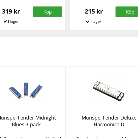
319 kr
215 kr
Köp
Köp
Se fler varor
unspel Fender Midnight
Munspel Fender Deluxe
Blues 3-pack
Harmonica D