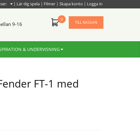
iser:
|
Lär dig spela
|
Filmer
|
Skapa konto
|
Logga in
0
TILL KASSAN
ellan 9-16
SPIRATION & UNDERVISNING
Fender FT-1 med