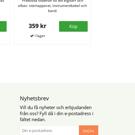
ras
Praktiska tillbehör till din elgitarr och
elbas: stämapparat, instrumentkabel och
band.
359 kr
Köp
Nyhetsbrev
Vill du få nyheter och erbjudanden
från oss? Fyll då i din e-postadress i
fältet nedan.
SKICKA