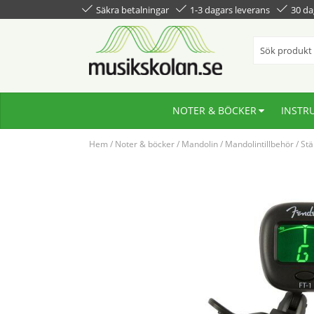
Säkra betalningar
1-3 dagars leverans
30 da
NOTER & BÖCKER
INSTR
Hem
/
Noter & böcker
/
Mandolin
/
Mandolintillbehör
/
St