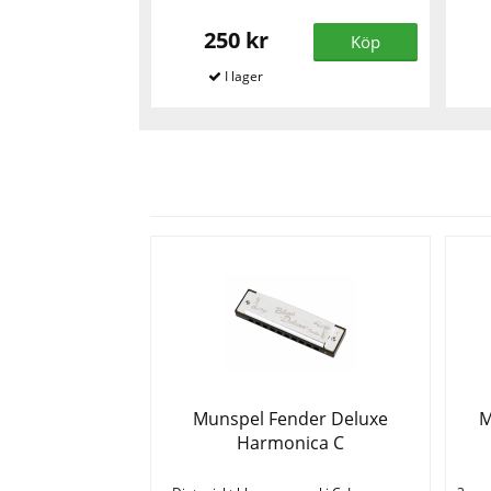
250 kr
Köp
Munspel Fender Deluxe
M
Harmonica C