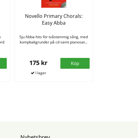
Novello Primary Chorals:
Easy Abba
h
Sju Abba-hits för tvåstämmig sång, med
ord
kompbakgrunder på cd samt pianosat...
175 kr
Köp
Nyhetsbrev