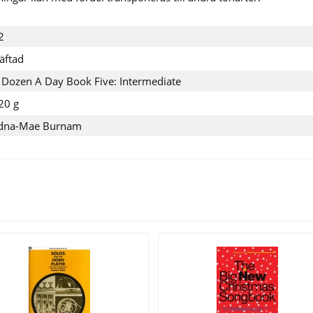
2
äftad
 Dozen A Day Book Five: Intermediate
20 g
dna-Mae Burnam
Se fler varor