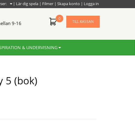
iser:
|
Lär dig spela
|
Filmer
|
Skapa konto
|
Logga in
0
TILL KASSAN
ellan 9-16
SPIRATION & UNDERVISNING
 5 (bok)