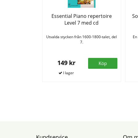
Essential Piano repertoire
So
Level 7 med cd
Utvalda stycken från 1600-1800-talet, del
En
7.
149 kr
Köp
Kundservice
Om mu