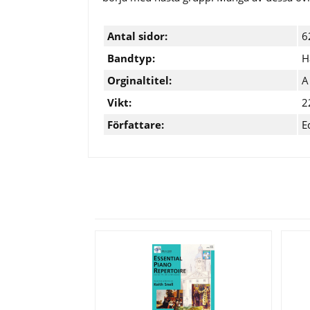
Antal sidor:
6
Bandtyp:
H
Orginaltitel:
A
Vikt:
2
Författare:
E