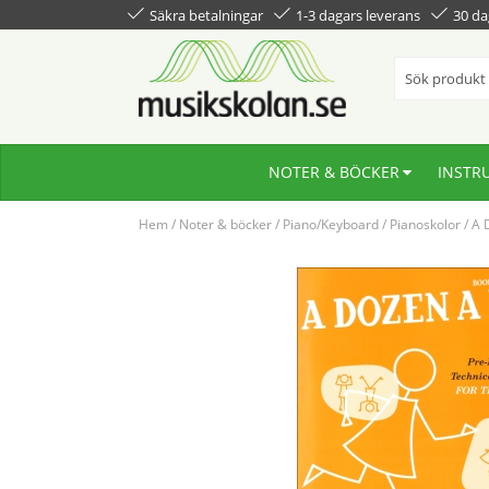
Säkra betalningar
1-3 dagars leverans
30 da
NOTER & BÖCKER
INSTR
Hem
/
Noter & böcker
/
Piano/Keyboard
/
Pianoskolor
/
A 