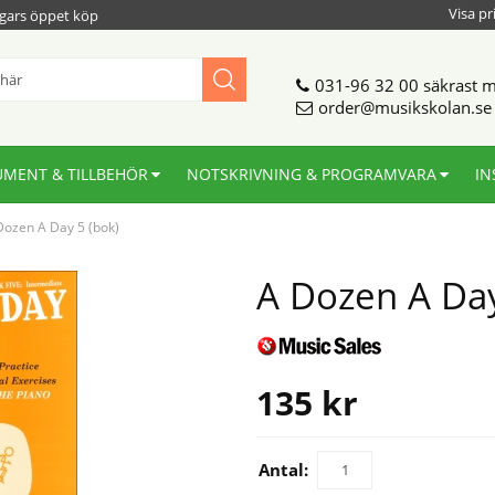
Visa pr
gars öppet köp
031-96 32 00
säkrast m
order@musikskolan.se
UMENT & TILLBEHÖR
NOTSKRIVNING & PROGRAMVARA
IN
Dozen A Day 5 (bok)
A Dozen A Day
135
kr
Antal: