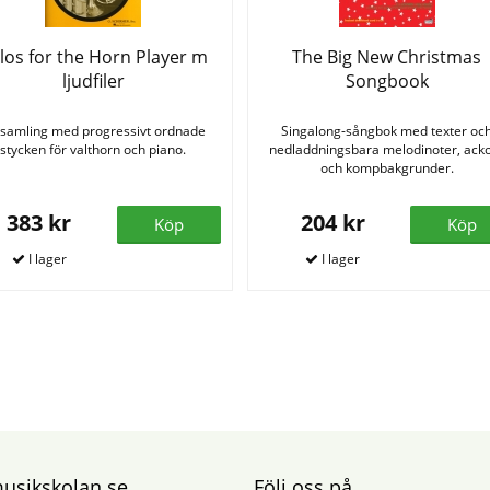
los for the Horn Player m
The Big New Christmas
ljudfiler
Songbook
 samling med progressivt ordnade
Singalong-sångbok med texter oc
stycken för valthorn och piano.
nedladdningsbara melodinoter, ack
och kompbakgrunder.
383 kr
204 kr
Köp
Köp
sikskolan.se
Följ oss på