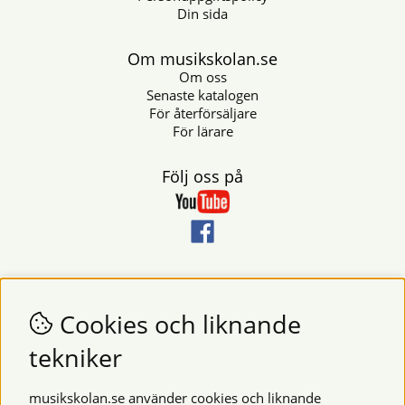
Din sida
Om musikskolan.se
Om oss
Senaste katalogen
För återförsäljare
För lärare
Följ oss på
Nyhetsbrev
Vill du få nyheter och erbjudanden från oss? Fyll då i din e-
Cookies och liknande
postadress i fältet nedan.
tekniker
SKICKA
musikskolan.se använder cookies och liknande