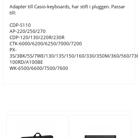
Adapter till Casio-keyboards, har stift i pluggen. Passar
till:
CDP-S110
AP-220/250/270
CDP-120/130/220R/230R
CTK-6000/6200/6250/7000/7200
PX-
3S/3BK/5S/7WE/130/135/150/160/330/350M/360/560/730
100RD/A100BE
WK-6500/6600/7500/7600
Se fler varor