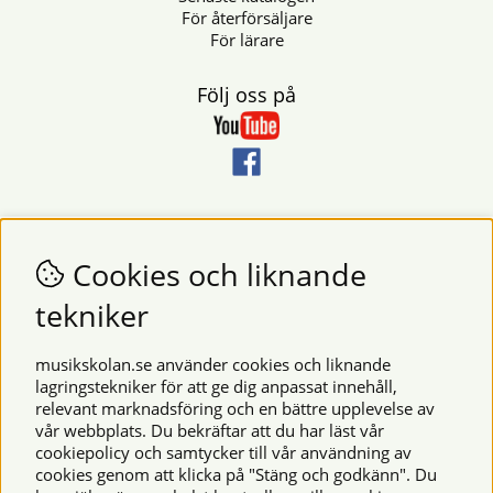
För återförsäljare
För lärare
Följ oss på
Nyhetsbrev
Vill du få nyheter och erbjudanden från oss? Fyll då i din e-
Cookies och liknande
postadress i fältet nedan.
tekniker
SKICKA
musikskolan.se använder cookies och liknande
lagringstekniker för att ge dig anpassat innehåll,
relevant marknadsföring och en bättre upplevelse av
Säkra betalningar
vår webbplats. Du bekräftar att du har läst vår
cookiepolicy och samtycker till vår användning av
cookies genom att klicka på "Stäng och godkänn". Du