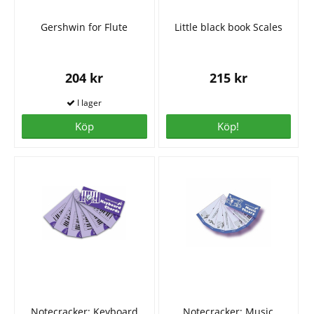
Gershwin for Flute
Little black book Scales
204 kr
215 kr
Köp
Köp!
Notecracker: Keyboard
Notecracker: Music