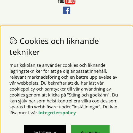
Nyhetsbrev
Vill du få nyheter och erbjudanden från oss? Fyll då i din e-
Cookies och liknande
postadress i fältet nedan.
tekniker
SKICKA
musikskolan.se använder cookies och liknande
lagringstekniker för att ge dig anpassat innehåll,
relevant marknadsföring och en bättre upplevelse av
Säkra betalningar
vår webbplats. Du bekräftar att du har läst vår
cookiepolicy och samtycker till vår användning av
cookies genom att klicka på "Stäng och godkänn". Du
kan själv när som helst kontrollera vilka cookies som
© 2026 Musikskolan. Vi använder cookies -
läs mer här
.
sparas i din webbläsare under ”Inställningar”. Du kan
läsa mer i vår
Integritetspolicy
.
musikskolan.se – noter, notböcker, musikinstrument,
Inställningar
Acceptera