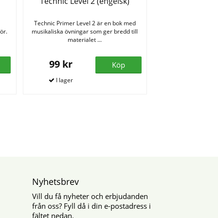
Technic Level 2 (engelsk)
Technic Primer Level 2 är en bok med
ör.
musikaliska övningar som ger bredd till
materialet ...
99 kr
Köp
Nyhetsbrev
Vill du få nyheter och erbjudanden
från oss? Fyll då i din e-postadress i
fältet nedan.