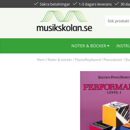
Säkra betalningar
1-3 dagars leverans
30 da
NOTER & BÖCKER
INSTR
Hem
/
Noter & böcker
/
Piano/Keyboard
/
Pianoskolor
/
Ba