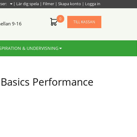
iser:
|
Lär dig spela
|
Filmer
|
Skapa konto
|
Logga in
0
TILL KASSAN
ellan 9-16
SPIRATION & UNDERVISNING
 Basics Performance