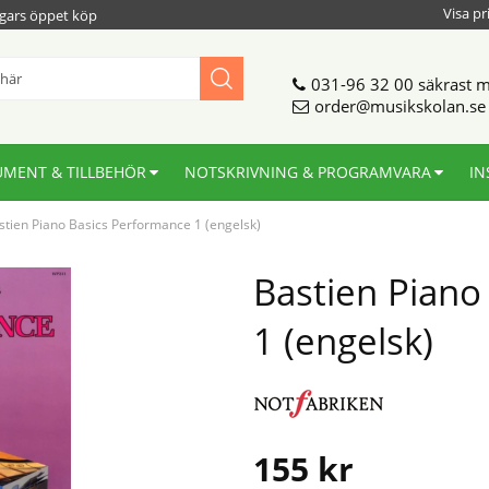
Visa pr
gars öppet köp
031-96 32 00
säkrast m
order@musikskolan.se
UMENT & TILLBEHÖR
NOTSKRIVNING & PROGRAMVARA
IN
stien Piano Basics Performance 1 (engelsk)
Bastien Piano
1 (engelsk)
155
kr