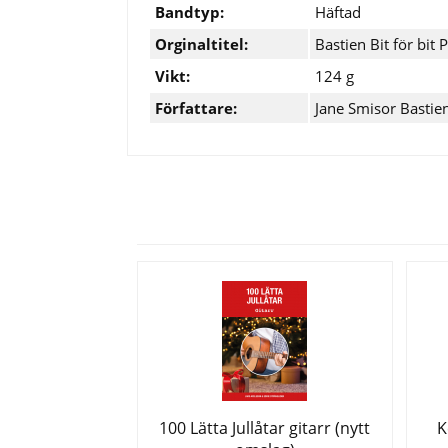
Bandtyp:
Häftad
Orginaltitel:
Bastien Bit för bit
Vikt:
124 g
Författare:
Jane Smisor Bastie
100 Lätta Jullåtar gitarr (nytt
K