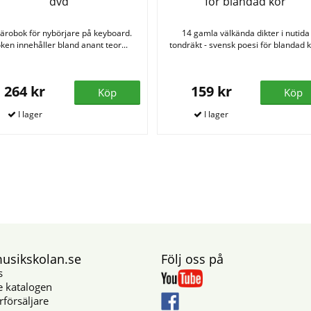
dvd
för blandad kör
lärobok för nybörjare på keyboard.
14 gamla välkända dikter i nutida
ken innehåller bland anant teor...
tondräkt - svensk poesi för blandad k
264 kr
159 kr
Köp
Köp
sikskolan.se
Följ oss på
s
e katalogen
rförsäljare