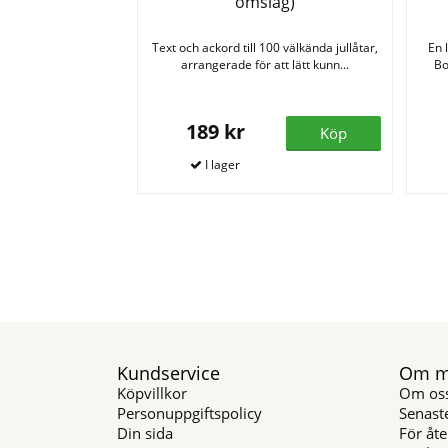
omslag)
Text och ackord till 100 välkända jullåtar,
En 
arrangerade för att lätt kunn...
Bo
189 kr
Köp
Kundservice
Om mu
Köpvillkor
Om os
Personuppgiftspolicy
Senast
Din sida
För åte