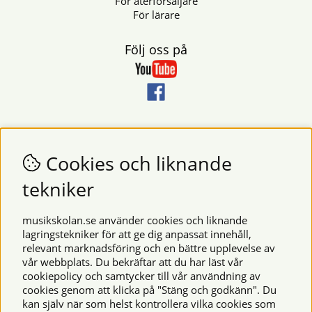
För återförsäljare
För lärare
Följ oss på
Nyhetsbrev
Vill du få nyheter och erbjudanden från oss? Fyll då i din e-
Cookies och liknande
postadress i fältet nedan.
tekniker
SKICKA
musikskolan.se använder cookies och liknande
lagringstekniker för att ge dig anpassat innehåll,
relevant marknadsföring och en bättre upplevelse av
Säkra betalningar
vår webbplats. Du bekräftar att du har läst vår
cookiepolicy och samtycker till vår användning av
cookies genom att klicka på "Stäng och godkänn". Du
kan själv när som helst kontrollera vilka cookies som