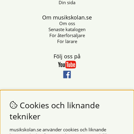
Din sida
Om musikskolan.se
Om oss
Senaste katalogen
För återförsäljare
För lärare
Följ oss på
Nyhetsbrev
Vill du få nyheter och erbjudanden från oss? Fyll då i din e-
Cookies och liknande
postadress i fältet nedan.
tekniker
SKICKA
musikskolan.se använder cookies och liknande