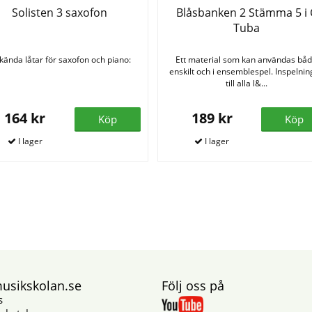
Solisten 3 saxofon
Blåsbanken 2 Stämma 5 i 
Tuba
kända låtar för saxofon och piano:
Ett material som kan användas bå
enskilt och i ensemblespel. Inspelnin
till alla l&...
164 kr
189 kr
Köp
Köp
sikskolan.se
Följ oss på
s