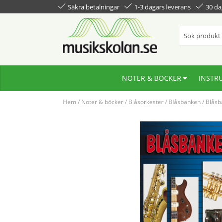
Säkra betalningar
1-3 dagars leverans
30 da
NOTER & BÖCKER
INSTR
Hem
/
Noter & böcker
/
Blåsorkester
/
Blåsbanken
/
Blåsb