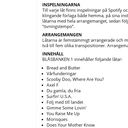
INSPELNINGARNA
Till varje låt finns inspelningar på Spotify
klingande förlaga både hemma, på sina inst
låtarna med hela arrangemanget, sedan följ
”övningstempo”.
ARRANGEMANGEN
Låtarna är femstämmigt arrangerade och melo
två till fem olika transpositioner. Arrangem
INNEHÅLL
BLÅSBANKEN 1 innehåller följande låtar:
Bread and Butter
Vårfunderingar
Scooby Doo, Where Are You?
Axel F
Du gamla, du fria
Surfin' U.S.A.
Följ med till landet
Gimme Some Lovin'
You Raise Me Up
Morisques
Does Your Mother Know