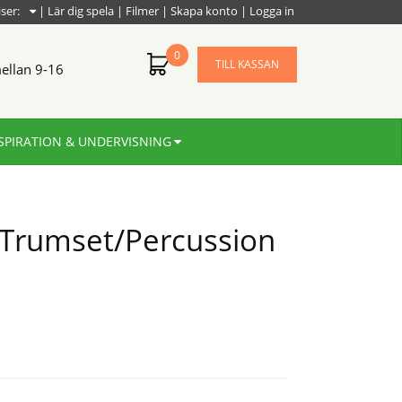
iser:
|
Lär dig spela
|
Filmer
|
Skapa konto
|
Logga in
0
TILL KASSAN
ellan 9-16
SPIRATION & UNDERVISNING
 Trumset/Percussion