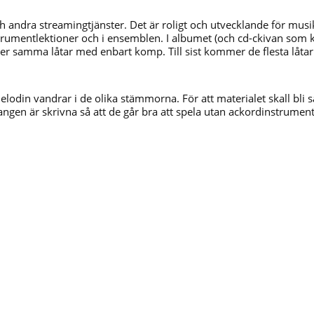
 och andra streamingtjänster. Det är roligt och utvecklande för mu
rumentlektioner och i ensemblen. I albumet (och cd-ckivan som 
er samma låtar med enbart komp. Till sist kommer de flesta låtar
din vandrar i de olika stämmorna. För att materialet skall bli så
angen är skrivna så att de går bra att spela utan ackordinstrumen