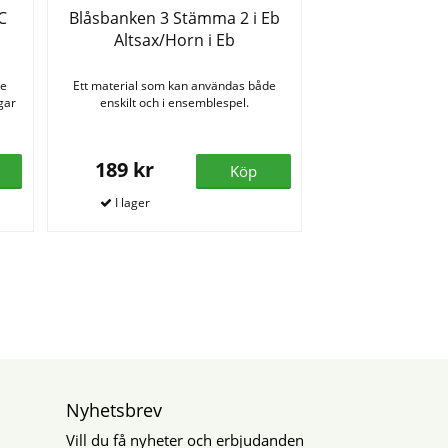
C
Blåsbanken 3 Stämma 2 i Eb
Altsax/Horn i Eb
de
Ett material som kan användas både
gar
enskilt och i ensemblespel.
189 kr
Köp
Nyhetsbrev
Vill du få nyheter och erbjudanden