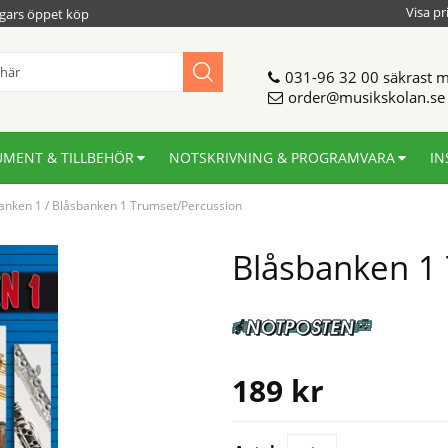
Visa pr
gars öppet köp
031-96 32 00
säkrast m
order@musikskolan.se
UMENT & TILLBEHÖR
NOTSKRIVNING & PROGRAMVARA
IN
anken 1
/
Blåsbanken 1 Trumset/Percussion
Blåsbanken 1
189
kr