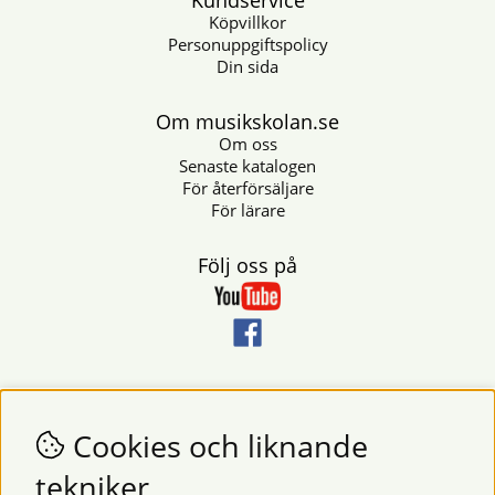
Kundservice
Köpvillkor
Personuppgiftspolicy
Din sida
Om musikskolan.se
Om oss
Senaste katalogen
För återförsäljare
För lärare
Följ oss på
Nyhetsbrev
Vill du få nyheter och erbjudanden från oss? Fyll då i din e-
Cookies och liknande
postadress i fältet nedan.
tekniker
SKICKA