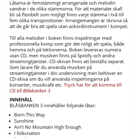
Låtarna är femstämmigt arrangerade och melodin
vandrar i de olika stämmorna. För att materialet skall
bli så flexibelt som möjligt finns varje stämma i två till
fem olika transpositioner. Arrangemangen är skrivna så
att de går bra att spela utan ackordinstrument i kompet.
Till alla melodier i boken finns inspelningar med
professionella komp som gör det roligt att spela, både
hemma och på lektionerna. Boken levereras numera
utan CD, men musiken finns på Spotify och andra
streamingtjänster. CD-skivan finns att beställa separat.
Som lärare får du använda musiken på
streamingtjänster i din undervisning men behöver en
CD-skiva om du vill använda inspelningarna på
konserter, musikcafé etc.
Tryck här för att komma till
CD till Blåsbanken 3
INNEHÅLL
BLÅSBANKEN 3 innehåller följande låtar:
Born This Way
Sunshine
Ain’t No Mountain High Enough
I folkviseton