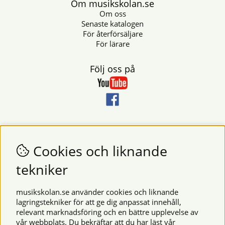
Om musikskolan.se
Om oss
Senaste katalogen
För återförsäljare
För lärare
Följ oss på
Nyhetsbrev
Vill du få nyheter och erbjudanden från oss? Fyll då i din e-
Cookies och liknande
postadress i fältet nedan.
tekniker
SKICKA
musikskolan.se använder cookies och liknande
lagringstekniker för att ge dig anpassat innehåll,
relevant marknadsföring och en bättre upplevelse av
Säkra betalningar
vår webbplats. Du bekräftar att du har läst vår