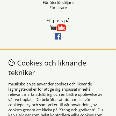
För återförsäljare
För lärare
Följ oss på
Nyhetsbrev
Vill du få nyheter och erbjudanden från oss? Fyll då i din e-
Cookies och liknande
postadress i fältet nedan.
tekniker
SKICKA
musikskolan.se använder cookies och liknande
lagringstekniker för att ge dig anpassat innehåll,
relevant marknadsföring och en bättre upplevelse av
Säkra betalningar
vår webbplats. Du bekräftar att du har läst vår
cookiepolicy och samtycker till vår användning av
cookies genom att klicka på "Stäng och godkänn". Du
kan själv när som helst kontrollera vilka cookies som