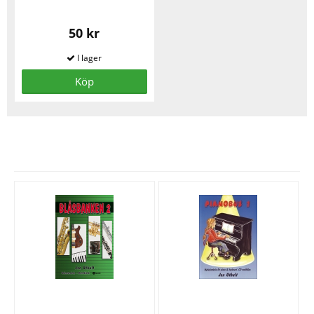
50 kr
Köp
Se fler varor