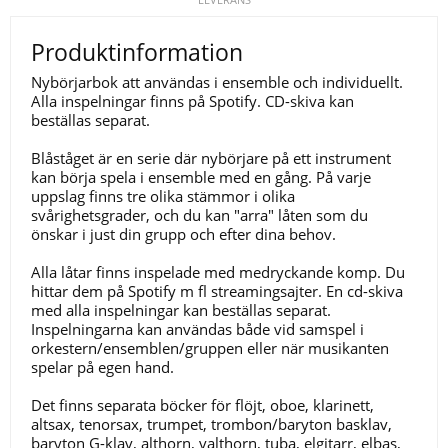
Produktinformation
Nybörjarbok att användas i ensemble och individuellt.
Alla inspelningar finns på Spotify. CD-skiva kan
beställas separat.
Blåståget är en serie där nybörjare på ett instrument
kan börja spela i ensemble med en gång. På varje
uppslag finns tre olika stämmor i olika
svårighetsgrader, och du kan "arra" låten som du
önskar i just din grupp och efter dina behov.
Alla låtar finns inspelade med medryckande komp. Du
hittar dem på Spotify m fl streamingsajter. En cd-skiva
med alla inspelningar kan beställas separat.
Inspelningarna kan användas både vid samspel i
orkestern/ensemblen/gruppen eller när musikanten
spelar på egen hand.
Det finns separata böcker för flöjt, oboe, klarinett,
altsax, tenorsax, trumpet, trombon/baryton basklav,
baryton G-klav, althorn, valthorn, tuba, elgitarr, elbas,