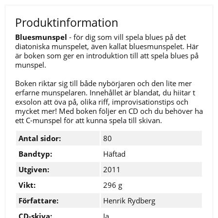
Produktinformation
Bluesmunspel
- för dig som vill spela blues på det
diatoniska munspelet, även kallat bluesmunspelet. Här
är boken som ger en introduktion till att spela blues på
munspel.
Boken riktar sig till både nybörjaren och den lite mer
erfarne munspelaren. Innehållet är blandat, du hiitar t
exsolon att öva på, olika riff, improvisationstips och
mycket mer! Med boken följer en CD och du behöver ha
ett C-munspel för att kunna spela till skivan.
Antal sidor:
80
Bandtyp:
Häftad
Utgiven:
2011
Vikt:
296 g
Författare:
Henrik Rydberg
CD-skiva:
Ja