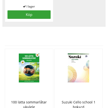
Köp
Se fler varor
100 lätta sommarlåtar
Suzuki Cello school 1
ukulele
bok+cd