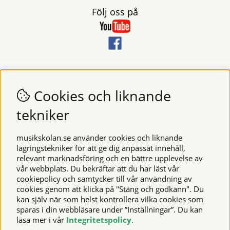
Följ oss på
Nyhetsbrev
Vill du få nyheter och erbjudanden från oss? Fyll då i din e-
Cookies och liknande
postadress i fältet nedan.
tekniker
SKICKA
musikskolan.se använder cookies och liknande
lagringstekniker för att ge dig anpassat innehåll,
relevant marknadsföring och en bättre upplevelse av
Säkra betalningar
vår webbplats. Du bekräftar att du har läst vår
cookiepolicy och samtycker till vår användning av
cookies genom att klicka på "Stäng och godkänn". Du
kan själv när som helst kontrollera vilka cookies som
© 2026 Musikskolan. Vi använder cookies -
läs mer här
.
sparas i din webbläsare under ”Inställningar”. Du kan
läsa mer i vår
Integritetspolicy
.