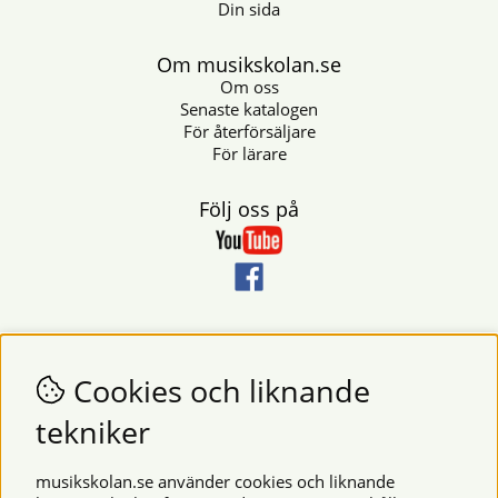
Din sida
Om musikskolan.se
Om oss
Senaste katalogen
För återförsäljare
För lärare
Följ oss på
Nyhetsbrev
Vill du få nyheter och erbjudanden från oss? Fyll då i din e-
Cookies och liknande
postadress i fältet nedan.
tekniker
SKICKA
musikskolan.se använder cookies och liknande