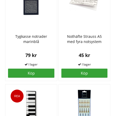
Tygkasse notrader
Nothäfte Strauss A5
marinblå
med fyra notsystem
79 kr
45 kr
Köp
Köp