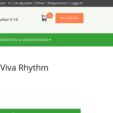
iser:
|
Lär dig spela
|
Filmer
|
Skapa konto
|
Logga in
0
TILL KASSAN
ellan 9-16
SPIRATION & UNDERVISNING
t Viva Rhythm