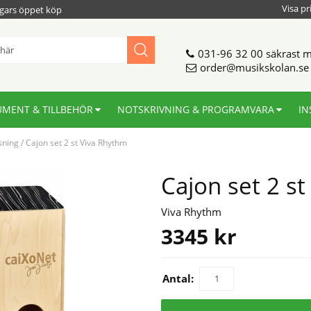
Visa pr
gars öppet köp
031-96 32 00
säkrast m
order@musikskolan.se
UMENT & TILLBEHÖR
NOTSKRIVNING & PROGRAMVARA
IN
sning
/
Cajon set 2 st Viva Rhythm
Cajon set 2 s
Viva Rhythm
3345
kr
Antal: