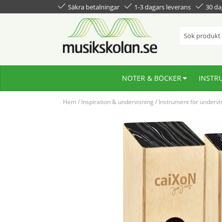
Säkra betalningar
1-3 dagars leverans
30 da
NOTER & BÖCKER
INSTR
Hem
/
Inspiration & undervisning
/
Instrument för undervi