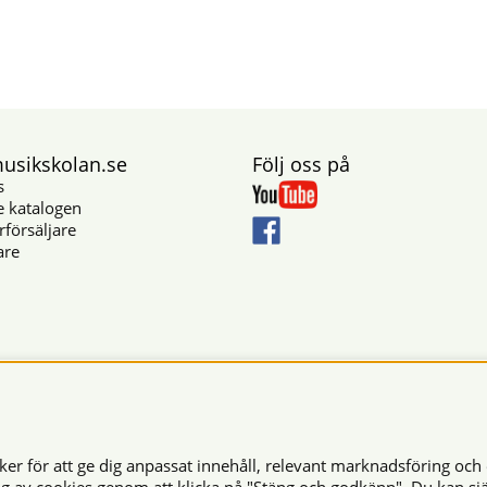
sikskolan.se
Följ oss på
s
e katalogen
rförsäljare
are
Säkra betalningar
r för att ge dig anpassat innehåll, relevant marknadsföring och 
© 2026 Musikskolan. Vi använder cookies -
läs mer här
.