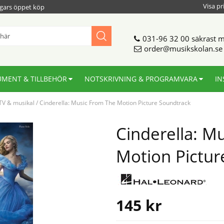
Visa pr
gars öppet köp
031-96 32 00
säkrast m
order@musikskolan.se
UMENT & TILLBEHÖR
NOTSKRIVNING & PROGRAMVARA
IN
 TV & musikal
/
Cinderella: Music From The Motion Picture Soundtrack
Cinderella: M
Motion Pictur
145
kr