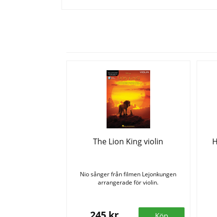
The Lion King violin
H
Nio sånger från filmen Lejonkungen
arrangerade för violin.
245 kr
Köp