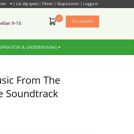
iser:
|
Lär dig spela
|
Filmer
|
Skapa konto
|
Logga in
0
TILL KASSAN
ellan 9-16
SPIRATION & UNDERVISNING
usic From The
e Soundtrack