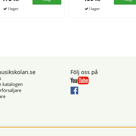
sikskolan.se
Följ oss på
s
e katalogen
rförsäljare
are
Säkra betalningar