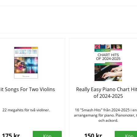
Se fler varor
it Songs For Two Violins
Really Easy Piano Chart Hi
of 2024-2025
22 megahits för två violiner.
16 "Smash Hits" från 2024-2025 i en
arrangemang för piano. Pianonoter, 
och ackord.
175 kr
150 kr
Köp
Köp