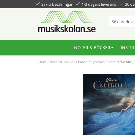
Säkra betalningar
1-3 dagars leverans
30 da
NOTER & BÖCKER
INSTR
Hem
/
Noter & böcker
/
Piano/Keyboard
/
Noter från film,