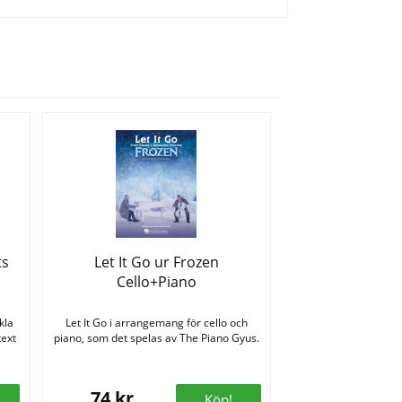
ts
Let It Go ur Frozen
Cello+Piano
kla
Let It Go i arrangemang för cello och
text
piano, som det spelas av The Piano Gyus.
74 kr
Köp!