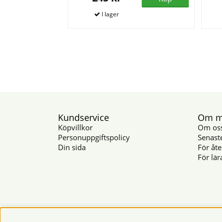
Kundservice
Om mu
Köpvillkor
Om os
Personuppgiftspolicy
Senast
Din sida
För åte
För lär