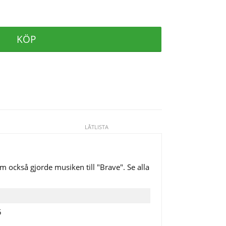
KÖP
LÅTLISTA
m också gjorde musiken till "Brave". Se alla
5