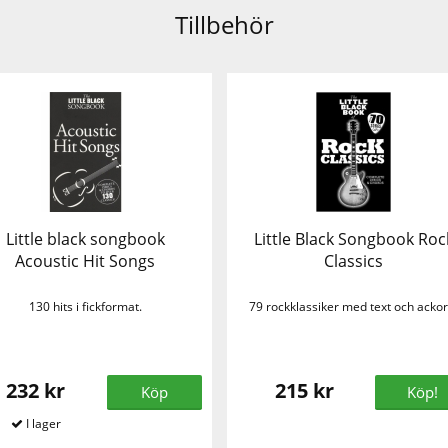
Tillbehör
Little black songbook
Little Black Songbook Roc
Acoustic Hit Songs
Classics
130 hits i fickformat.
79 rockklassiker med text och ackor
232 kr
215 kr
Köp
Köp!