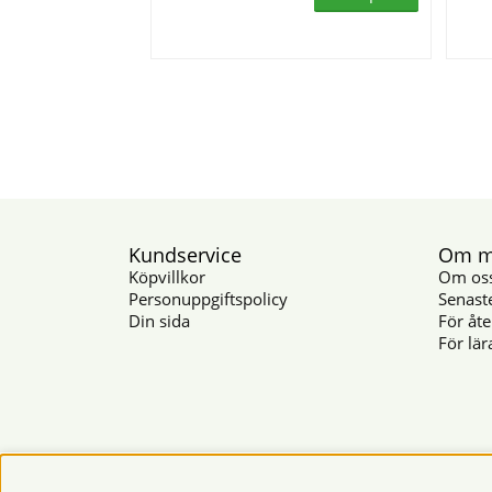
Kundservice
Om mu
Köpvillkor
Om os
Personuppgiftspolicy
Senast
Din sida
För åte
För lär