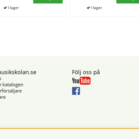
sikskolan.se
Följ oss på
s
e katalogen
rförsäljare
are
Säkra betalningar