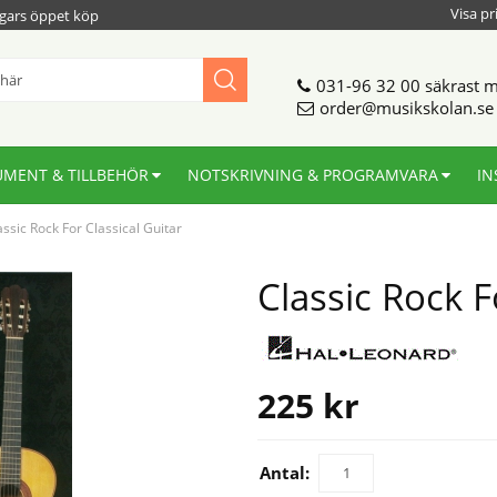
Visa pr
gars öppet köp
031-96 32 00
säkrast m
order@musikskolan.se
UMENT & TILLBEHÖR
NOTSKRIVNING & PROGRAMVARA
IN
assic Rock For Classical Guitar
Classic Rock F
225
kr
Antal: