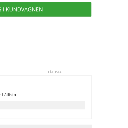
G I KUNDVAGNEN
LÅTLISTA
 Låtlista.