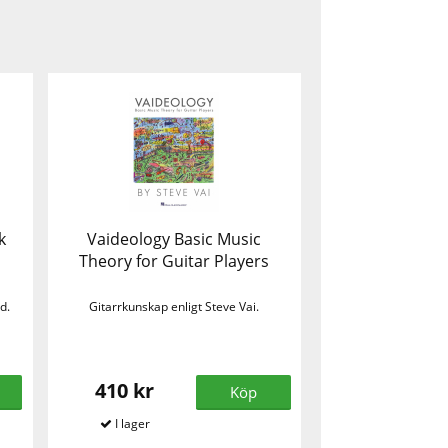
k
Vaideology Basic Music
Theory for Guitar Players
d.
Gitarrkunskap enligt Steve Vai.
410 kr
Köp