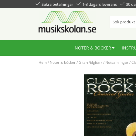
Säkra betalningar
1-3 dagars leverans
30 da
NOTER & BÖCKER
INSTR
Hem
/
Noter & böcker
/
Gitarr/Elgitarr
/
Notsamlingar
/
Cl