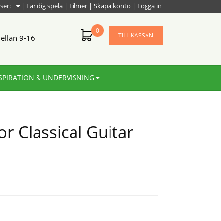
iser:
|
Lär dig spela
|
Filmer
|
Skapa konto
|
Logga in
0
TILL KASSAN
ellan 9-16
SPIRATION & UNDERVISNING
or Classical Guitar