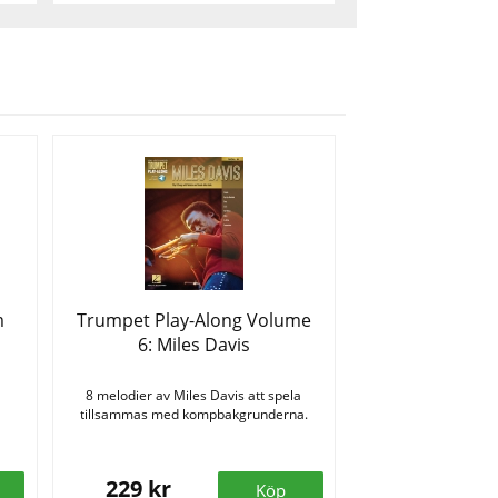
m
Trumpet Play-Along Volume
6: Miles Davis
8 melodier av Miles Davis att spela
tillsammas med kompbakgrunderna.
229 kr
Köp