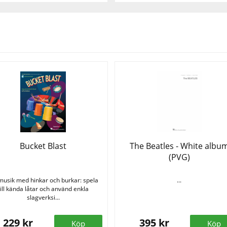
Se fler varor
Bucket Blast
The Beatles - White albu
(PVG)
musik med hinkar och burkar: spela
...
till kända låtar och använd enkla
slagverksi...
229 kr
395 kr
Köp
Köp