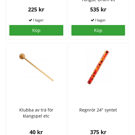
225 kr
535 kr
Köp
Köp
Klubba av trä för
Regnrör 24" syntet
klangspel etc
40 kr
375 kr