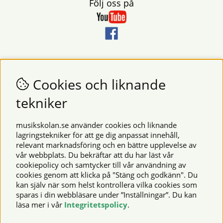
Följ oss på
Nyhetsbrev
Vill du få nyheter och erbjudanden från oss? Fyll då i din e-
Cookies och liknande
postadress i fältet nedan.
tekniker
SKICKA
musikskolan.se använder cookies och liknande
lagringstekniker för att ge dig anpassat innehåll,
relevant marknadsföring och en bättre upplevelse av
Säkra betalningar
vår webbplats. Du bekräftar att du har läst vår
cookiepolicy och samtycker till vår användning av
cookies genom att klicka på "Stäng och godkänn". Du
kan själv när som helst kontrollera vilka cookies som
© 2026 Musikskolan. Vi använder cookies -
läs mer här
.
sparas i din webbläsare under ”Inställningar”. Du kan
läsa mer i vår
Integritetspolicy
.