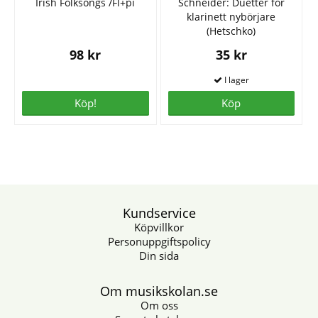
Irish Folksongs /Fl+pi
Schneider: Duetter för
klarinett nybörjare
(Hetschko)
98 kr
35 kr
Köp!
Köp
Kundservice
Köpvillkor
Personuppgiftspolicy
Din sida
Om musikskolan.se
Om oss