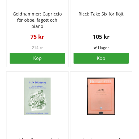
Goldhammer: Capriccio
Ricci: Take Six för flöjt
för oboe, fagott och
piano
75 kr
105 kr
214 kr
Köp
Köp