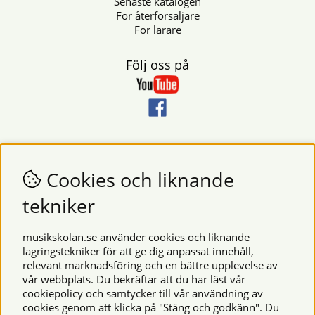
Senaste katalogen
För återförsäljare
För lärare
Följ oss på
Nyhetsbrev
Vill du få nyheter och erbjudanden från oss? Fyll då i din e-
Cookies och liknande
postadress i fältet nedan.
tekniker
SKICKA
musikskolan.se använder cookies och liknande
lagringstekniker för att ge dig anpassat innehåll,
relevant marknadsföring och en bättre upplevelse av
Säkra betalningar
vår webbplats. Du bekräftar att du har läst vår
cookiepolicy och samtycker till vår användning av
cookies genom att klicka på "Stäng och godkänn". Du