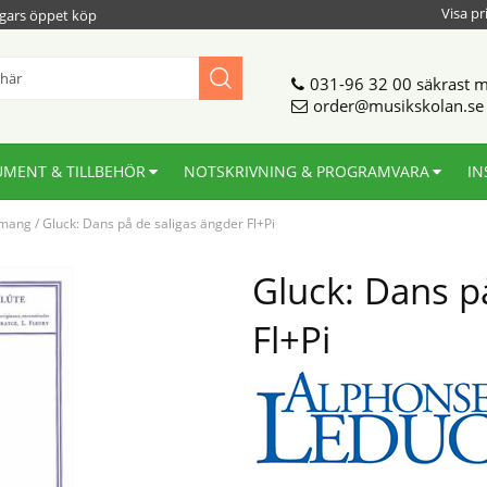
Visa pr
gars öppet köp
031-96 32 00
säkrast m
order@musikskolan.se
UMENT & TILLBEHÖR
NOTSKRIVNING & PROGRAMVARA
IN
emang
/
Gluck: Dans på de saligas ängder Fl+Pi
Gluck: Dans p
Fl+Pi