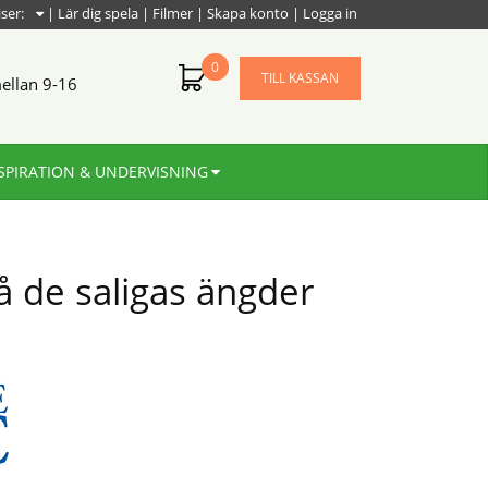
iser:
|
Lär dig spela
|
Filmer
|
Skapa konto
|
Logga in
0
TILL KASSAN
ellan 9-16
SPIRATION & UNDERVISNING
å de saligas ängder