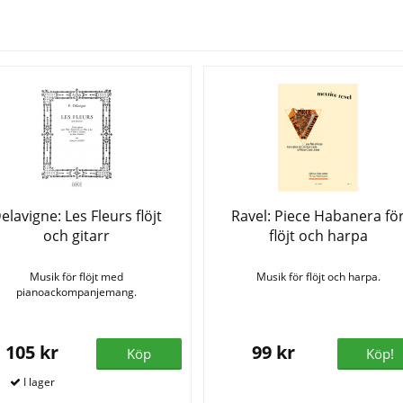
Se fler varor
elavigne: Les Fleurs flöjt
Ravel: Piece Habanera fö
och gitarr
flöjt och harpa
Musik för flöjt med
Musik för flöjt och harpa.
pianoackompanjemang.
105 kr
99 kr
Köp
Köp!