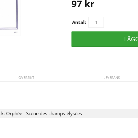
97
kr
Antal:
LÄG
ÖVERSIKT
LEVERANS
ck: Orphée - Scène des champs-élysées