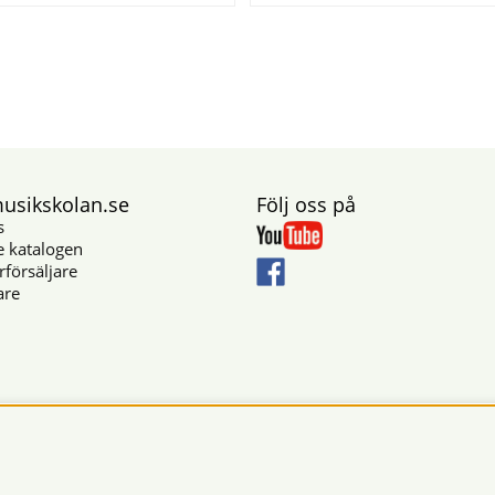
sikskolan.se
Följ oss på
s
e katalogen
rförsäljare
are
Säkra betalningar