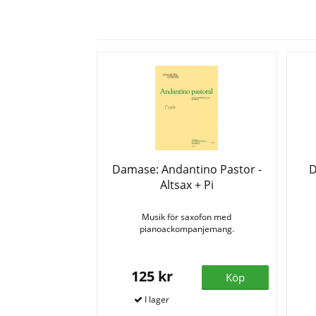
Damase: Andantino Pastor -
D
Altsax + Pi
Musik för saxofon med
pianoackompanjemang.
125 kr
Köp