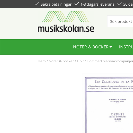
Säkra betalningar
1-3 dagars leverans
30 da
NOTER & BÖCKER
INSTR
Hem
/
Noter & böcker
/
Flöjt
/
Flöjt med pianoackompanj