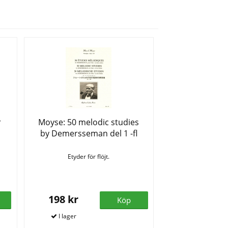
r
Moyse: 50 melodic studies
by Demersseman del 1 -fl
Etyder för flöjt.
198 kr
Köp